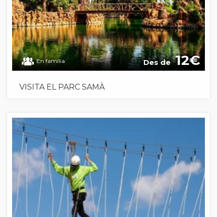
12
En família
Des de
VISITA EL PARC SAMÀ