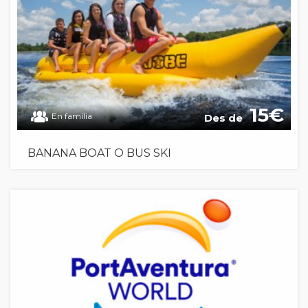
15
En família
Des de
BANANA BOAT O BUS SKI