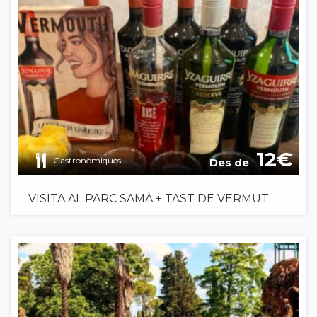
12
Gastronòmiques
Des de
VISITA AL PARC SAMÀ + TAST DE VERMUT