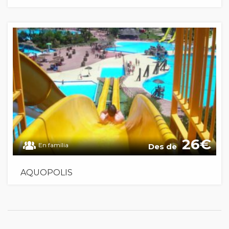
26
En família
Des de
AQUOPOLIS