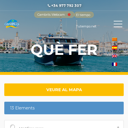
+34 977 792 307
Cambrils Webcam
El tiempo
-
Tutiempo.net
QUÈ FER
VEURE AL MAPA
13 Elements