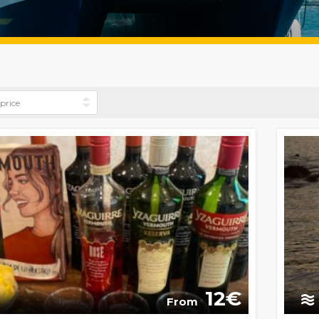
12
From