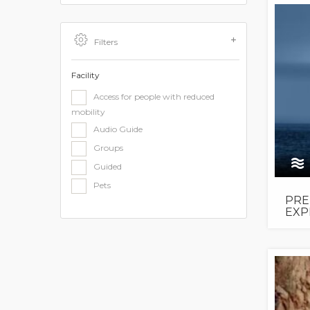
Filters
Facility
Access for people with reduced
mobility
Audio Guide
Groups
Guided
Pets
PRE
EXP