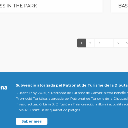
SS IN THE PARK
BAS
1
2
3
…
5
N
Subvenció atorgada pel Patronat de Turisme de la Diputa
Durant l'any 2025, el Patronat de Turisme de Cambrils s'ha beneficia
Promoció Turística, atorgada pel Patronat de Turisme de la Diputac
línies d'actuació: Línia 3: Difusió en línia, creació, millora i actualitz
Línia 4: Distintius de qualitat de platges.
Saber més