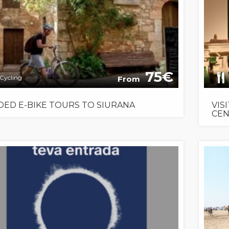
75
Cycling
From
DED E-BIKE TOURS TO SIURANA
VIS
CE