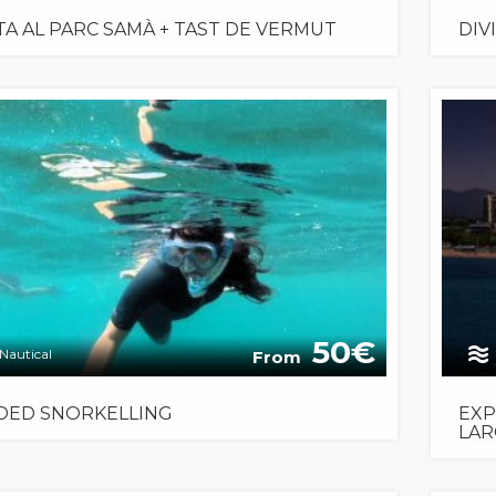
ITA AL PARC SAMÀ + TAST DE VERMUT
DIV
50
Nautical
From
DED SNORKELLING
EXP
LAR