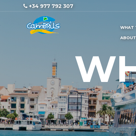
+34 977 792 307
WHAT 
ABOUT
WH