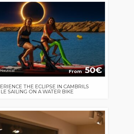
50
Nautical
From
ERIENCE THE ECLIPSE IN CAMBRILS
LE SAILING ON A WATER BIKE