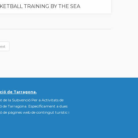
KETBALL TRAINING BY THE SEA
ext
ció de Tarragona.
t de la Subvenció Per a Activitats de
ió de Tarragona. Específicament a dues
ació de pàgines web de contingut turístic i