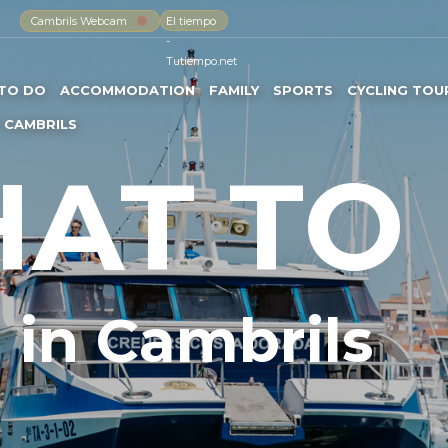
Cambrils Webcam
El tiempo
-
Tutiempo.net
TO DO
ACCOMMODATION
FAMILY
SPORTS
CYCLING TOU
 CAMBRILS
AT TO
in Cambrils