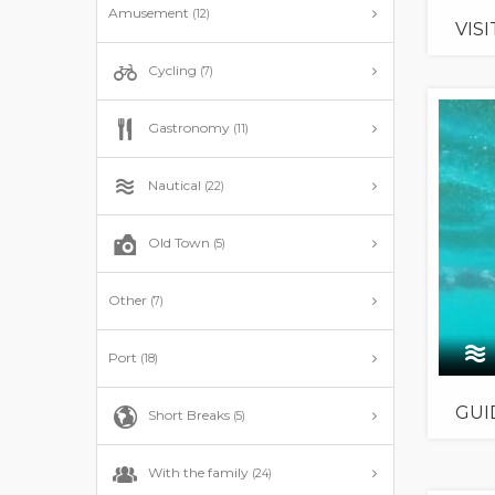
Amusement
(12)
VIS
Cycling
(7)
Gastronomy
(11)
Nautical
(22)
Old Town
(5)
Other
(7)
Port
(18)
GUI
Short Breaks
(5)
With the family
(24)