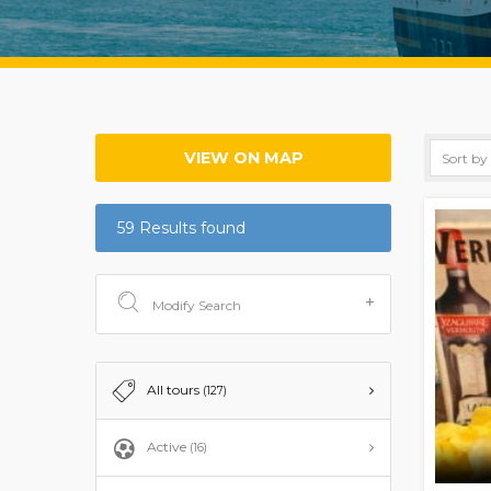
VIEW ON MAP
59 Results found
Modify Search
All tours
(127)
Active
(16)