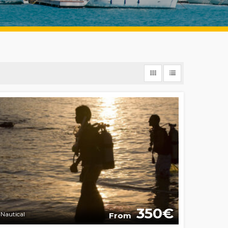
350
Nautical
From