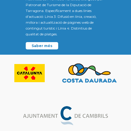
Patronat de Turisme de la Diputació de
Tarragona. Específicament a dues línies
d'actuació: Línia 3: Difusió en línia, creació,
millora i actualització de pàgines web de
contingut turístic i Línia 4: Distintius de
qualitat de platges.
Saber més