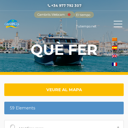
+34 977 792 307
Cambrils Webcam
El tiempo
-
Tutiempo.net
QUÈ FER
VEURE AL MAPA
59 Elements