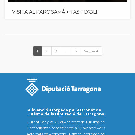
VISITA AL PARC SAMÀ + TAST D’OLI
1
2
3
…
5
Següent
Subvenció atorgada pel Patronat de
Turisme de la Diputació de Tarragona.
Durant l'any 2025, el Patronat de Turisme de
Cambrils s'ha beneficiat de la Subvenció Per a
Activitats de Promoció Turística, atorgada pel