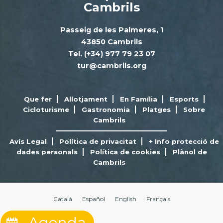
Cambrils
Passeig de les Palmeres, 1
43850 Cambrils
Tel. (+34) 977 79 23 07
tur@cambrils.org
Que fer
Allotjament
En Família
Esports
Cicloturisme
Gastronomia
Platges
Sobre
Cambrils
Avís Legal
Política de privacitat
+ Info protecció de
dades personals
Política de cookies
Plànol de
Cambrils
Català
Español
English
Français