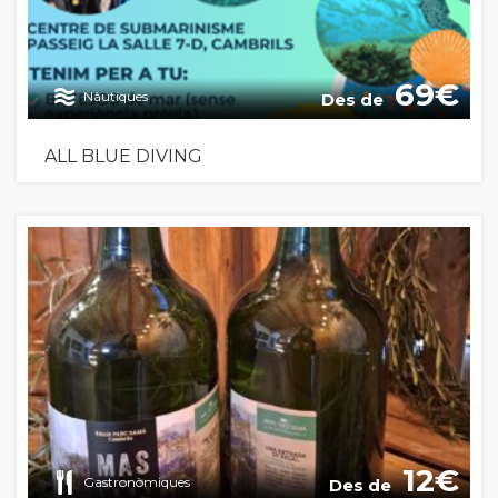
69
Nàutiques
Des de
ALL BLUE DIVING
12
Gastronòmiques
Des de