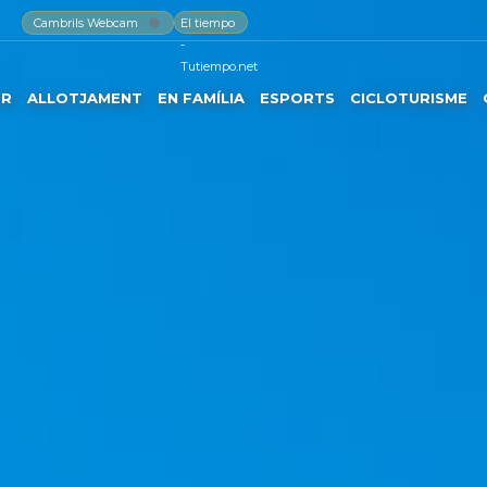
Cambrils Webcam
El tiempo
-
Tutiempo.net
ER
ALLOTJAMENT
EN FAMÍLIA
ESPORTS
CICLOTURISME