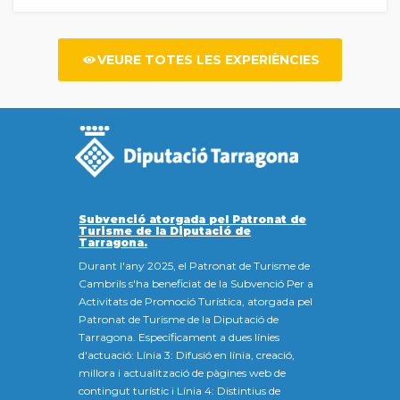
VEURE TOTES LES EXPERIÈNCIES
Subvenció atorgada pel Patronat de
Turisme de la Diputació de
Tarragona.
Durant l'any 2025, el Patronat de Turisme de
Cambrils s'ha beneficiat de la Subvenció Per a
Activitats de Promoció Turística, atorgada pel
Patronat de Turisme de la Diputació de
Tarragona. Específicament a dues línies
d'actuació: Línia 3: Difusió en línia, creació,
millora i actualització de pàgines web de
contingut turístic i Línia 4: Distintius de