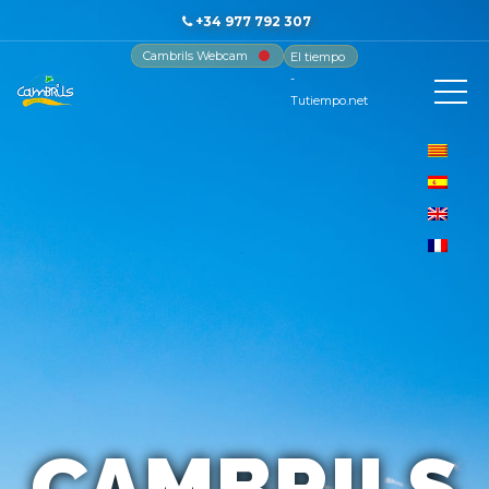
+34 977 792 307
Cambrils Webcam
El tiempo
-
Tutiempo.net
CAMBRILS