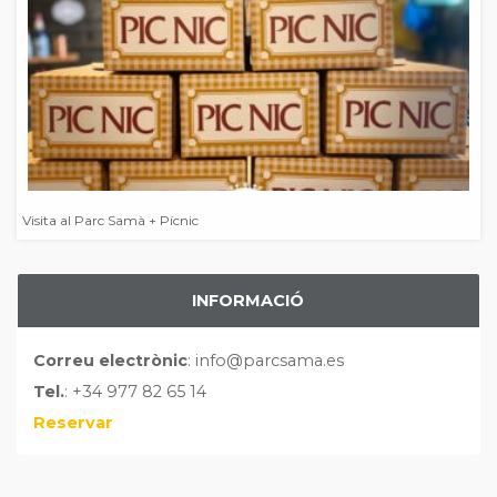
Visita al Parc Samà + Pícnic
INFORMACIÓ
Correu electrònic
: info@parcsama.es
Tel.
: +34 977 82 65 14
Reservar