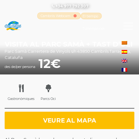
+34 977 792 307
Cambrils Webcam
El tiempo
-
Tutiempo.net
VISITA AL PARC SAMÀ + TAST D’OLI
Parc Samà Carrertera de Vinyols s/n 43850 Cambrils Tarragona,
Cataluña
12
des de/per persona
Gastronòmiques
Parcs Oci
VEURE AL MAPA