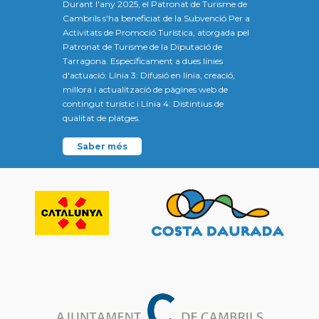
Durant l'any 2025, el Patronat de Turisme de
Cambrils s'ha beneficiat de la Subvenció Per a
Activitats de Promoció Turística, atorgada pel
Patronat de Turisme de la Diputació de
Tarragona. Específicament a dues línies
d'actuació: Línia 3: Difusió en línia, creació,
millora i actualització de pàgines web de
contingut turístic i Línia 4: Distintius de
qualitat de platges.
Saber més