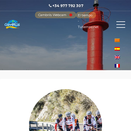
+34 977 792 307
Cambrils Webcam
El tiempo
-
Tutiempo.net