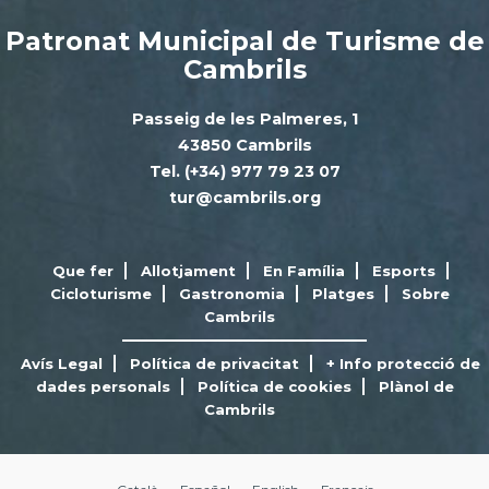
Patronat Municipal de Turisme de
Cambrils
Passeig de les Palmeres, 1
43850 Cambrils
Tel. (+34) 977 79 23 07
tur@cambrils.org
Que fer
Allotjament
En Família
Esports
Cicloturisme
Gastronomia
Platges
Sobre
Cambrils
Avís Legal
Política de privacitat
+ Info protecció de
dades personals
Política de cookies
Plànol de
Cambrils
Català
Español
English
Français