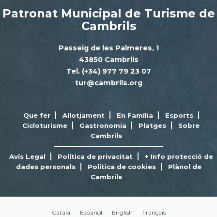
Patronat Municipal de Turisme de
Cambrils
Passeig de les Palmeres, 1
43850 Cambrils
Tel. (+34) 977 79 23 07
tur@cambrils.org
Que fer
Allotjament
En Família
Esports
Cicloturisme
Gastronomia
Platges
Sobre
Cambrils
Avís Legal
Política de privacitat
+ Info protecció de
dades personals
Política de cookies
Plànol de
Cambrils
Català
Español
English
Français