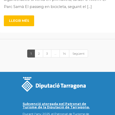
Parc Samà El passeig en bicicleta, seguint el […]
LLEGIR MÉS
1
2
3
…
14
Següent
Subvenció atorgada pel Patronat de
Turisme de la Diputació de Tarragona.
Durant l'any 2025, el Patronat de Turisme de