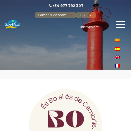
+34 977 792 307
Cambrils Webcam
El tiempo
-
Tutiempo.net