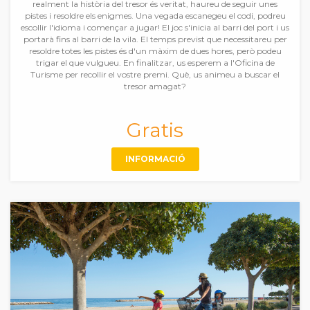
realment la història del tresor és veritat, haureu de seguir unes
pistes i resoldre els enigmes. Una vegada escanegeu el codi, podreu
escollir l'idioma i començar a jugar! El joc s'inicia al barri del port i us
portarà fins al barri de la vila. El temps previst que necessitareu per
resoldre totes les pistes és d'un màxim de dues hores, però podeu
trigar el que vulgueu. En finalitzar, us esperem a l'Oficina de
Turisme per recollir el vostre premi. Què, us animeu a buscar el
tresor amagat?
Gratis
INFORMACIÓ