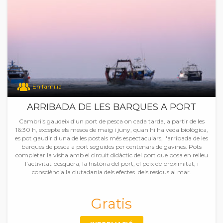
En família
ARRIBADA DE LES BARQUES A PORT
Cambrils gaudeix d'un port de pesca on cada tarda, a partir de les
16:30 h, excepte els mesos de maig i juny, quan hi ha veda biològica,
es pot gaudir d'una de les postals més espectaculars, l'arribada de les
barques de pesca a port seguides per centenars de gavines. Pots
completar la visita amb el circuit didàctic del port que posa en relleu
l'activitat pesquera, la història del port, el peix de proximitat, i
consciència la ciutadania dels efectes dels residus al mar.
Gratis