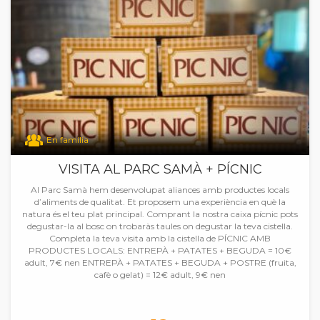
En família
VISITA AL PARC SAMÀ + PÍCNIC
Al Parc Samà hem desenvolupat aliances amb productes locals
d’aliments de qualitat. Et proposem una experiència en què la
natura és el teu plat principal. Comprant la nostra caixa pícnic pots
degustar-la al bosc on trobaràs taules on degustar la teva cistella.
Completa la teva visita amb la cistella de PÍCNIC AMB
PRODUCTES LOCALS: ENTREPÀ + PATATES + BEGUDA = 10€
adult, 7€ nen ENTREPÀ + PATATES + BEGUDA + POSTRE (fruita,
cafè o gelat) = 12€ adult, 9€ nen