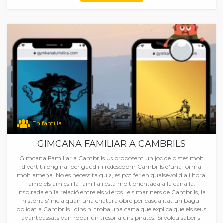
En família
GIMCANA FAMILIAR A CAMBRILS
Gimcana Familiar a Cambrils Us proposem un joc de pistes molt
divertit i original per gaudir i redescobrir Cambrils d'una forma
molt amena. No es necessita guia, es pot fer en qualsevol dia i hora,
amb els amics i la família i està molt orientada a la canalla.
Inspirada en la relació entre els vileros i els mariners de Cambrils, la
història s'inicia quan una criatura obre per casualitat un bagul
oblidat a Cambrils i dins hi troba una carta que explica que els seus
avantpassats van robar un tresor a uns pirates. Si voleu saber si