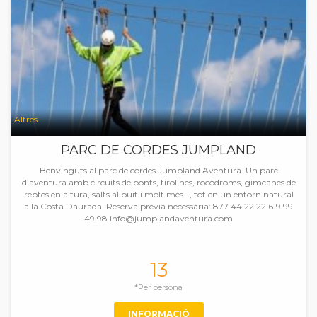
Altres
PARC DE CORDES JUMPLAND
Benvinguts al parc de cordes Jumpland Aventura. Un parc
d’aventura amb circuits de ponts, tirolines, rocòdroms, gimcanes de
reptes en altura, salts al buit i molt més..., tot en un entorn natural
a la Costa Daurada. Reserva prèvia necessària: 877 44 22 22 619 99
49 98 info@jumplandaventura.com
13
*Per persona
INFORMACIÓ