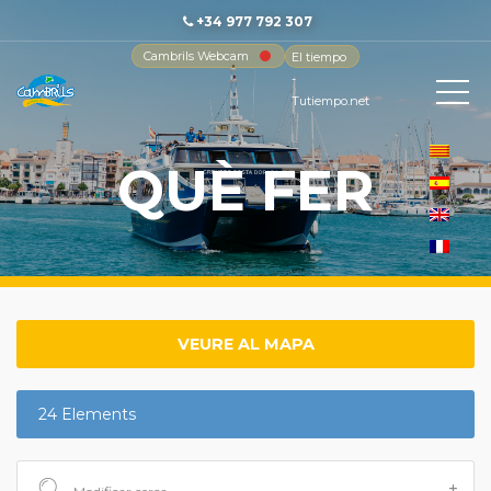
+34 977 792 307
Cambrils Webcam
El tiempo
-
Tutiempo.net
QUÈ FER
VEURE AL MAPA
24 Elements