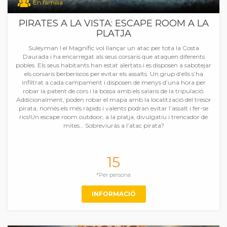
En família
PIRATES A LA VISTA: ESCAPE ROOM A LA
PLATJA
Suleyman I el Magnífic vol llançar un atac per tota la Costa
Daurada i ha encarregat als seus corsaris que ataquen diferents
pobles. Els seus habitants han estat alertats i es disposen a sabotejar
els corsaris berberiscos per evitar els assalts. Un grup d’ells s’ha
infiltrat a cada campament i disposen de menys d’una hora per
robar la patent de cors i la bossa amb els salaris de la tripulació.
Addicionalment, poden robar el mapa amb la localització del tresor
pirata, només els més ràpids i valents podran evitar l’assalt i fer-se
rics!Un escape room outdoor, a la platja, divulgatiu i trencador de
mites… Sobreviuràs a l’atac pirata?
15
*Per persona
INFORMACIÓ