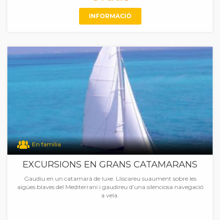
INFORMACIÓ
En família
EXCURSIONS EN GRANS CATAMARANS
Gaudiu en un catamarà de luxe. Lliscareu suaument sobre les
aigües blaves del Mediterrani i gaudireu d’una silenciosa navegació
a vela.