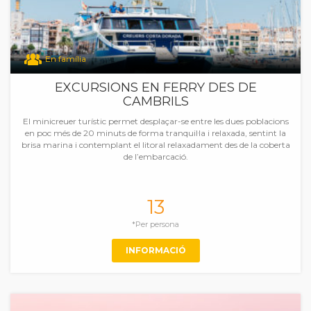
En família
EXCURSIONS EN FERRY DES DE
CAMBRILS
El minicreuer turístic permet desplaçar-se entre les dues poblacions
en poc més de 20 minuts de forma tranquil·la i relaxada, sentint la
brisa marina i contemplant el litoral relaxadament des de la coberta
de l’embarcació.
13
*Per persona
INFORMACIÓ