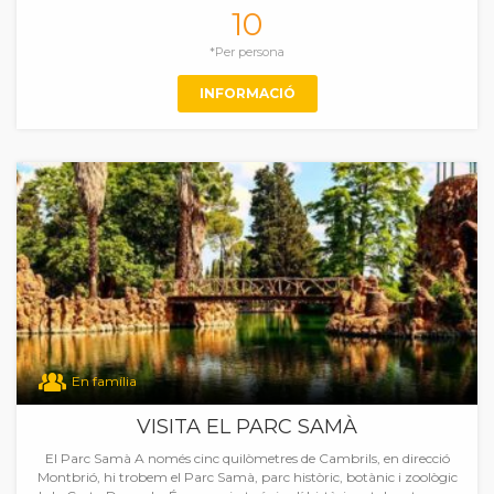
10
*Per persona
INFORMACIÓ
En família
VISITA EL PARC SAMÀ
El Parc Samà A només cinc quilòmetres de Cambrils, en direcció
Montbrió, hi trobem el Parc Samà, parc històric, botànic i zoològic