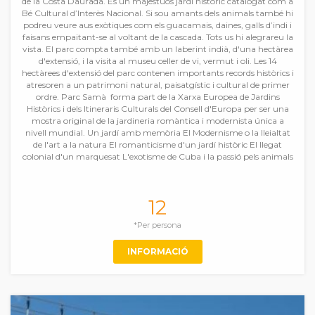
de la Costa Daurada. És un majestuós jardí històric catalogat com a
Bé Cultural d’Interès Nacional. Si sou amants dels animals també hi
podreu veure aus exòtiques com els guacamais, daines, galls d’indi i
faisans empaitant-se al voltant de la cascada. Tots us hi alegrareu la
vista. El parc compta també amb un laberint indià, d'una hectàrea
d'extensió, i la visita al museu celler de vi, vermut i oli. Les 14
hectàrees d'extensió del parc contenen importants records històrics i
atresoren a un patrimoni natural, paisatgístic i cultural de primer
ordre. Parc Samà forma part de la Xarxa Europea de Jardins
Històrics i dels Itineraris Culturals del Consell d'Europa per ser una
mostra original de la jardineria romàntica i modernista única a
nivell mundial. Un jardí amb memòria El Modernisme o la lleialtat
de l'art a la natura El romanticisme d'un jardí històric El llegat
colonial d'un marquesat L'exotisme de Cuba i la passió pels animals
12
*Per persona
INFORMACIÓ