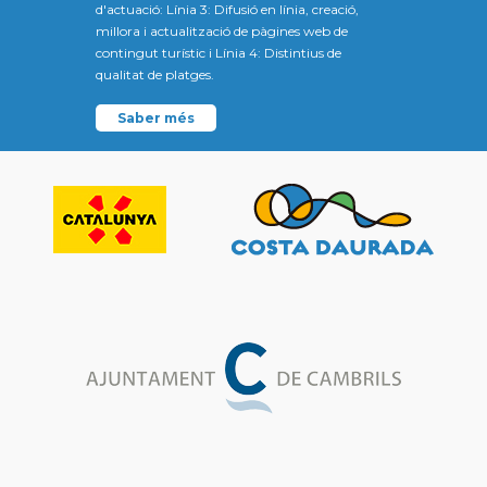
d'actuació: Línia 3: Difusió en línia, creació,
millora i actualització de pàgines web de
contingut turístic i Línia 4: Distintius de
qualitat de platges.
Saber més