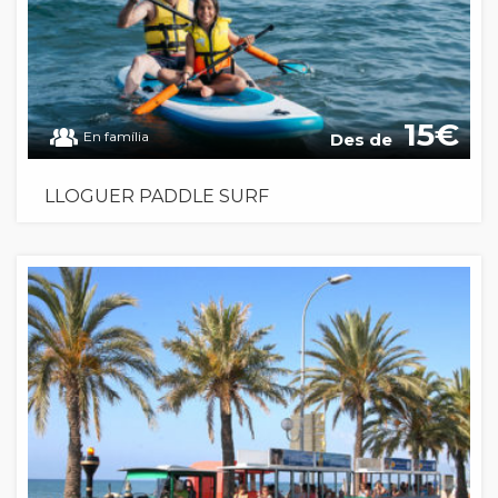
15
En família
Des de
LLOGUER PADDLE SURF