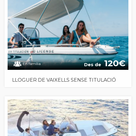
120
En família
Des de
LLOGUER DE VAIXELLS SENSE TITULACIÓ