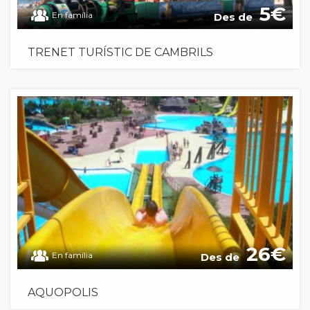
5
En família
Des de
TRENET TURÍSTIC DE CAMBRILS
26
En família
Des de
AQUOPOLIS