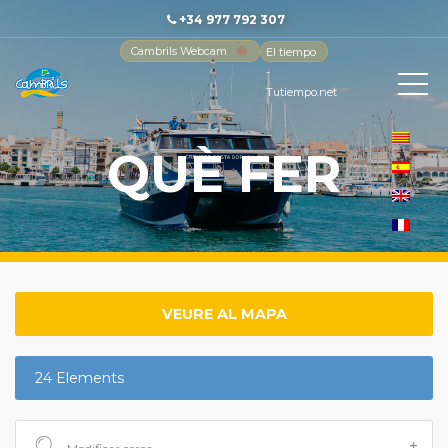
+34 977 792 307
Cambrils Webcam
El tiempo
-
Tutiempo.net
QUÈ FER
VEURE AL MAPA
24 Elements