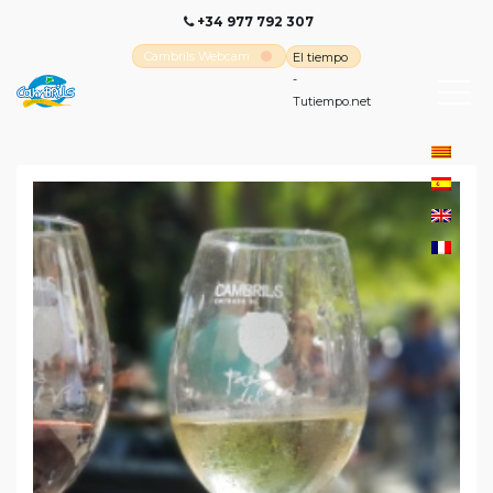
+34 977 792 307
Cambrils Webcam
El tiempo
-
Tutiempo.net