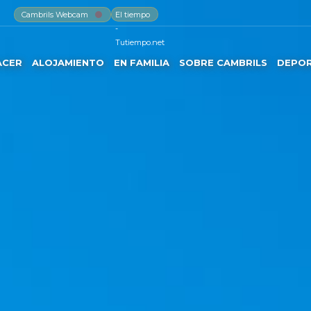
Cambrils Webcam
El tiempo
-
Tutiempo.net
ACER
ALOJAMIENTO
EN FAMILIA
SOBRE CAMBRILS
DEPO