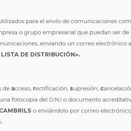
tilizados para el envío de comunicaciones comer
empresa o grupo empresarial que puedan ser de 
unicaciones, enviando un correo electrónico a
 LISTA DE DISTRIBUCIÓN».
s de
a
cceso,
r
ectificación,
s
upresión,
c
ancelació
a fotocopia del D.N.I o documento acreditativo 
50 CAMBRILS
o enviándolo por correo electrónic
«.