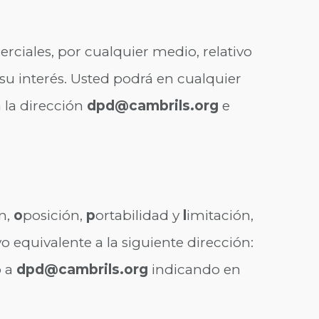
ciales, por cualquier medio, relativo
su interés. Usted podrá en cualquier
 la dirección
dpd@cambrils.org
e
n,
o
posición,
p
ortabilidad y
l
imitación,
equivalente a la siguiente dirección:
o a
dpd@cambrils.org
indicando en