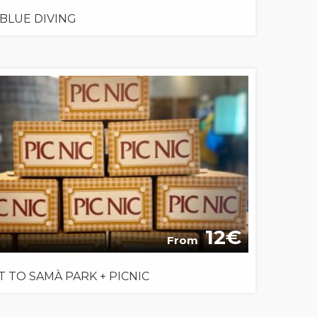
 BLUE DIVING
12
From
IT TO SAMÀ PARK + PICNIC