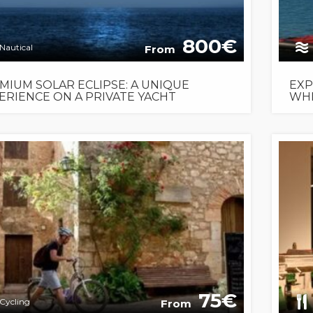
800
Nautical
From
MIUM SOLAR ECLIPSE: A UNIQUE
EXP
ERIENCE ON A PRIVATE YACHT
WHI
75
Cycling
From