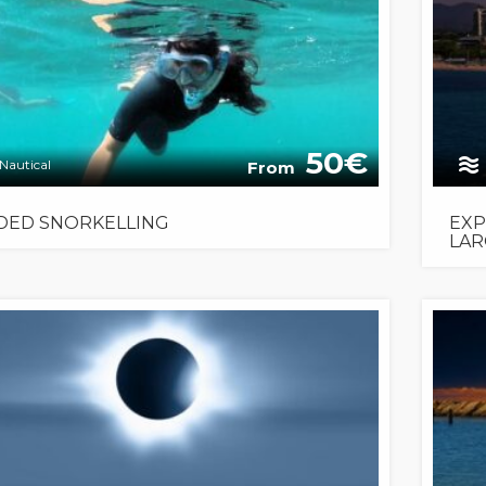
50
Nautical
From
DED SNORKELLING
EXP
LAR