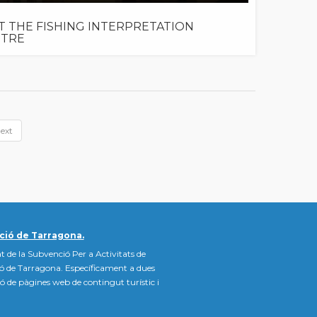
IT THE FISHING INTERPRETATION
NTRE
ext
ció de Tarragona.
t de la Subvenció Per a Activitats de
ió de Tarragona. Específicament a dues
ació de pàgines web de contingut turístic i