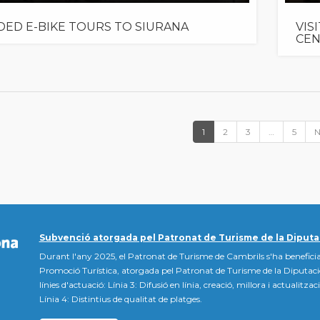
DED E-BIKE TOURS TO SIURANA
VIS
CE
1
2
3
…
5
N
Subvenció atorgada pel Patronat de Turisme de la Diputa
Durant l'any 2025, el Patronat de Turisme de Cambrils s'ha beneficia
Promoció Turística, atorgada pel Patronat de Turisme de la Diputac
línies d'actuació: Línia 3: Difusió en línia, creació, millora i actualitz
Línia 4: Distintius de qualitat de platges.