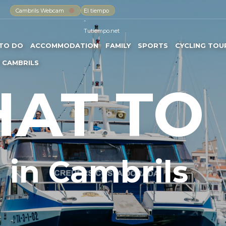
Cambrils Webcam
El tiempo
-
Tutiempo.net
TO DO
ACCOMMODATION
FAMILY
SPORTS
CYCLING TOU
 CAMBRILS
AT TO
in Cambrils