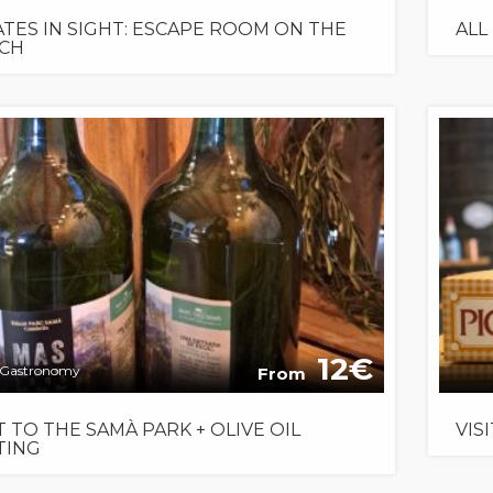
ATES IN SIGHT: ESCAPE ROOM ON THE
ALL
CH
12
Gastronomy
From
IT TO THE SAMÀ PARK + OLIVE OIL
VIS
TING