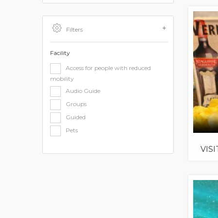
Filters
Facility
Access for people with reduced
mobility
Audio Guide
Groups
Guided
Pets
VIS