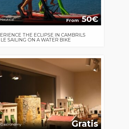
50
Nautical
From
ERIENCE THE ECLIPSE IN CAMBRILS
LE SAILING ON A WATER BIKE
Gratis
Gastronomy