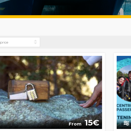
15
From