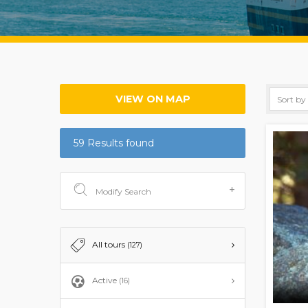
VIEW ON MAP
59 Results found
Modify Search
All tours
(127)
Active
(16)