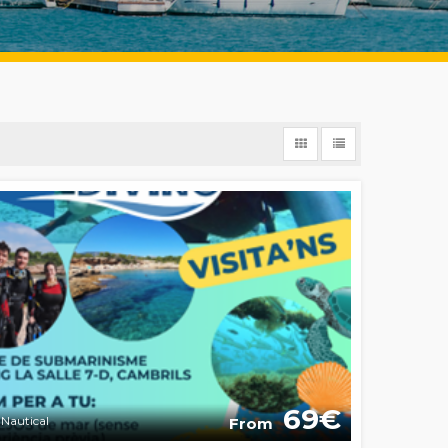
69
Nautical
From