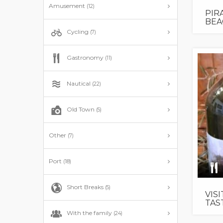
Amusement
(12)
PIR
BEA
Cycling
(7)
Gastronomy
(11)
Nautical
(22)
Old Town
(5)
Other
(7)
Port
(18)
Short Breaks
(5)
VIS
TAS
With the family
(24)