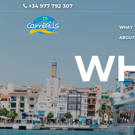
+34 977 792 307
WHAT 
ABOUT
WH