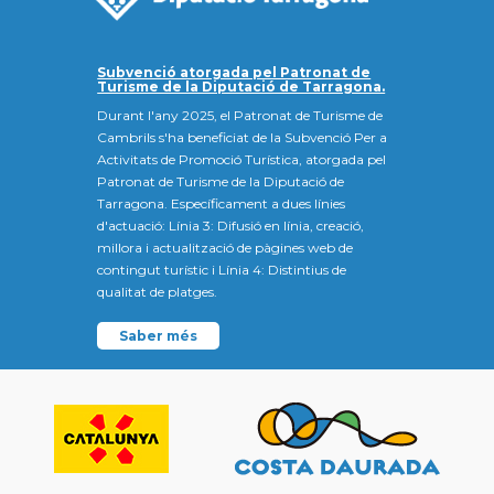
Subvenció atorgada pel Patronat de
Turisme de la Diputació de Tarragona.
Durant l'any 2025, el Patronat de Turisme de
Cambrils s'ha beneficiat de la Subvenció Per a
Activitats de Promoció Turística, atorgada pel
Patronat de Turisme de la Diputació de
Tarragona. Específicament a dues línies
d'actuació: Línia 3: Difusió en línia, creació,
millora i actualització de pàgines web de
contingut turístic i Línia 4: Distintius de
qualitat de platges.
Saber més