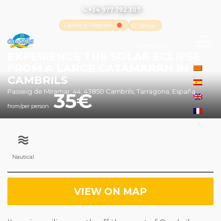
+34 977 792 307
Cambrils Webcam
El tiempo
-
Tutiempo.net
EXPERIENCE THE SOLAR ECLIPSE
FROM A LARGE CATAMARAN IN
CAMBRILS
Passeig de Miramar, 44, 43850 Cambrils, Tarragona, España
35
from/per person
Nautical
VIEW ON MAP