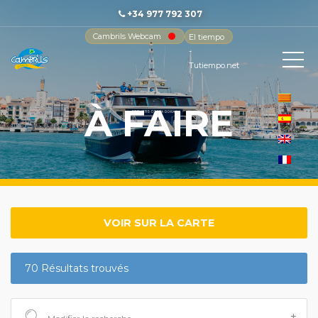
+34 977 792 307
Cambrils Webcam
El tiempo
-
Tutiempo.net
À FAIRE
VOIR SUR LA CARTE
70 Résultats trouvés