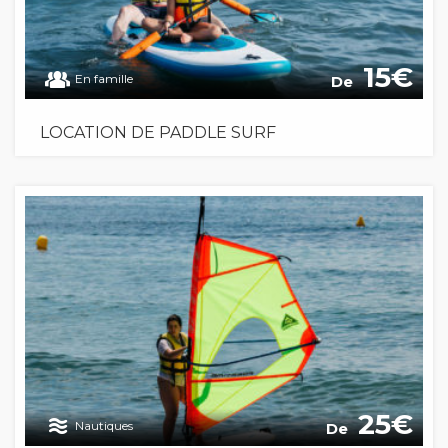
15
En famille
De
LOCATION DE PADDLE SURF
25
Nautiques
De