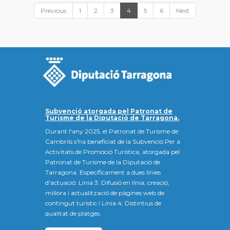
Previous
1
2
3
4
5
6
Next
Subvenció atorgada pel Patronat de
Turisme de la Diputació de Tarragona.
Durant l'any 2025, el Patronat de Turisme de
Cambrils s'ha beneficiat de la Subvenció Per a
Activitats de Promoció Turística, atorgada pel
Patronat de Turisme de la Diputació de
Tarragona. Específicament a dues línies
d'actuació: Línia 3: Difusió en línia, creació,
millora i actualització de pàgines web de
contingut turístic i Línia 4: Distintius de
qualitat de platges.