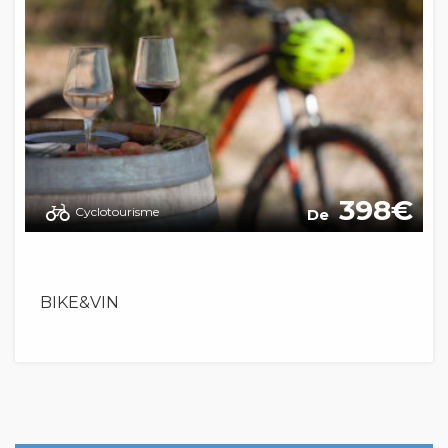
398
Cyclotourisme
De
BIKE&VIN