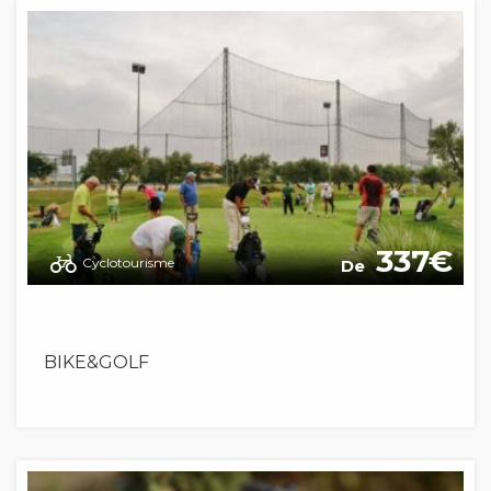
337
Cyclotourisme
De
BIKE&GOLF