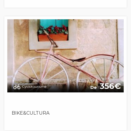
356
Cyclotourisme
De
BIKE&CULTURA