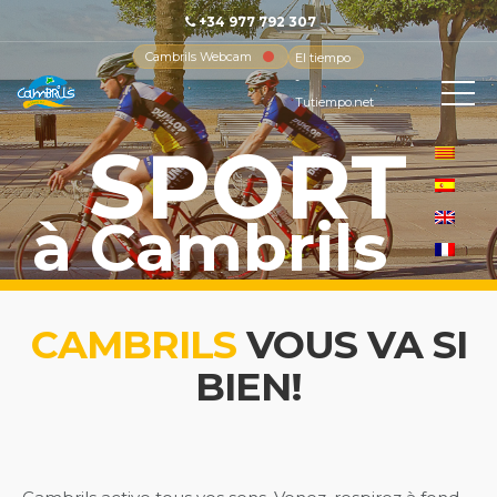
+34 977 792 307
Cambrils Webcam
El tiempo
-
Tutiempo.net
SPORT
à Cambrils
CAMBRILS
VOUS VA SI
BIEN!