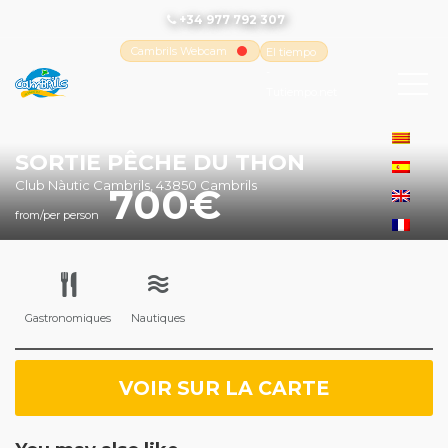
+34 977 792 307
Cambrils Webcam
El tiempo
-
Tutiempo.net
SORTIE PÊCHE DU THON
Club Nàutic Cambrils, 43850 Cambrils
700
from/per person
Gastronomiques
Nautiques
VOIR SUR LA CARTE