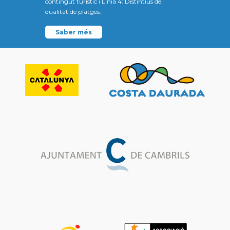
contingut turístic i Línia 4: Distintius de
qualitat de platges.
Saber més