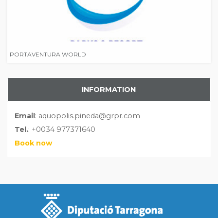
PORTAVENTURA WORLD
INFORMATION
Email
: aquopolis.pineda@grpr.com
Tel.
: +0034 977371640
Book now