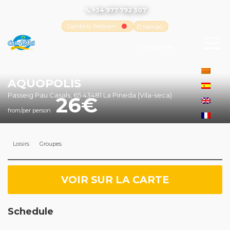
+34 977 792 307
Cambrils Webcam
El tiempo
-
Tutiempo.net
AQUOPOLIS
Passeig Pau Casals, 65 43481 La Pineda (Vila-seca)
26
from/per person
Loisirs
Groupes
VOIR SUR LA CARTE
Schedule