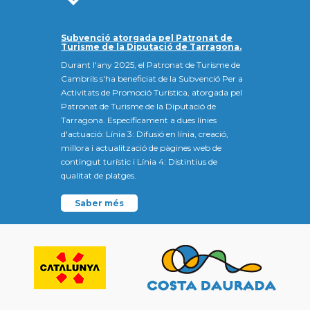
Subvenció atorgada pel Patronat de
Turisme de la Diputació de Tarragona.
Durant l'any 2025, el Patronat de Turisme de
Cambrils s'ha beneficiat de la Subvenció Per a
Activitats de Promoció Turística, atorgada pel
Patronat de Turisme de la Diputació de
Tarragona. Específicament a dues línies
d'actuació: Línia 3: Difusió en línia, creació,
millora i actualització de pàgines web de
contingut turístic i Línia 4: Distintius de
qualitat de platges.
Saber més