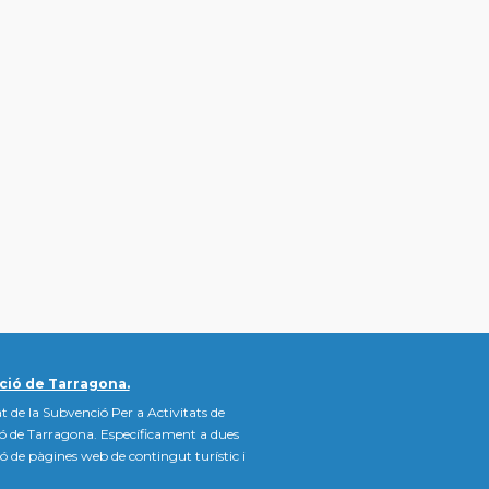
ció de Tarragona.
t de la Subvenció Per a Activitats de
ió de Tarragona. Específicament a dues
ació de pàgines web de contingut turístic i