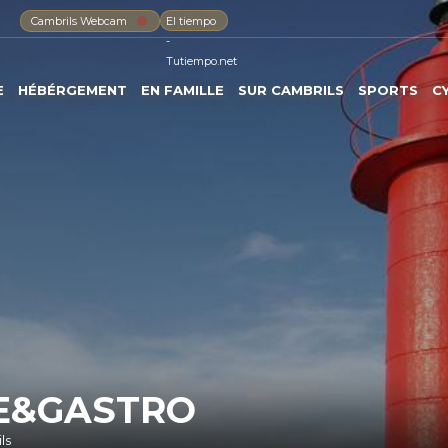
Cambrils Webcam
El tiempo
-
Tutiempo.net
E
HÉBÉRGEMENT
EN FAMILLE
SUR CAMBRILS
SPORTS
C
KE&GASTRO
ls