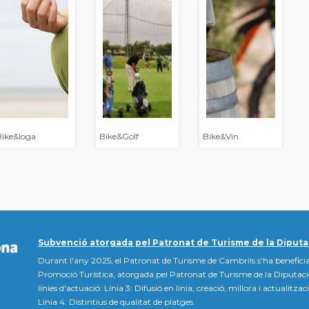
Bike&Ioga
Bike&Golf
Bike&Vin
Subvenció atorgada pel Patronat de Turisme de la Diputa
Durant l'any 2025, el Patronat de Turisme de Cambrils s'ha beneficia
Promoció Turística, atorgada pel Patronat de Turisme de la Diputac
línies d'actuació: Línia 3: Difusió en línia, creació, millora i actualitz
Línia 4: Distintius de qualitat de platges.