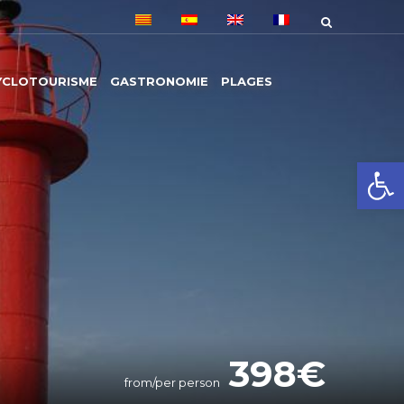
YCLOTOURISME
GASTRONOMIE
PLAGES
Ouvrir la
398
from/per person