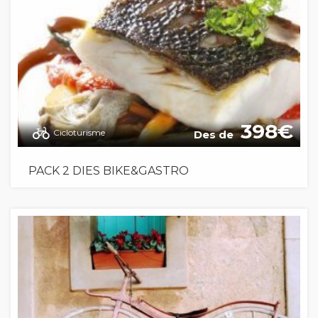
398
Cicloturisme
Des de
PACK 2 DIES BIKE&GASTRO