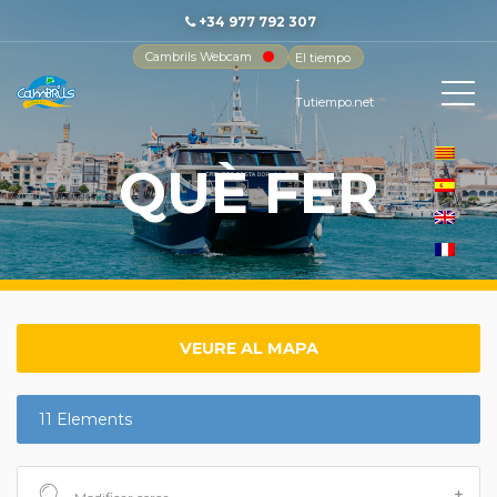
+34 977 792 307
Cambrils Webcam
El tiempo
-
Tutiempo.net
QUÈ FER
VEURE AL MAPA
11 Elements