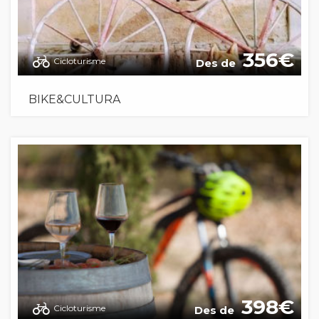
356
Cicloturisme
Des de
BIKE&CULTURA
398
Cicloturisme
Des de