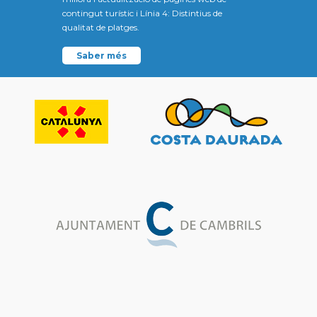
contingut turístic i Línia 4: Distintius de
qualitat de platges.
Saber més