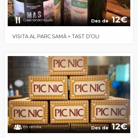
12
Gastronòmiques
Des de
VISITA AL PARC SAMÀ + TAST D’OLI
12
En família
Des de