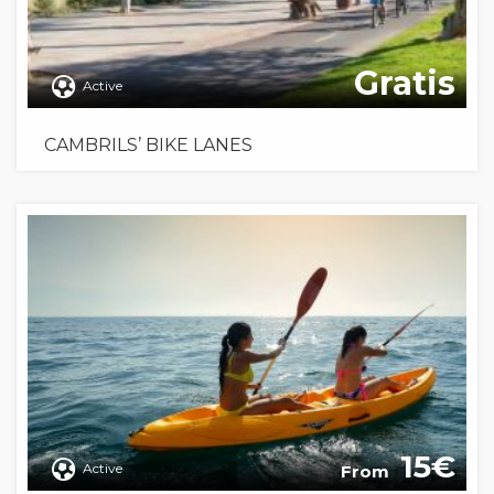
Gratis
Active
CAMBRILS’ BIKE LANES
15
Active
From