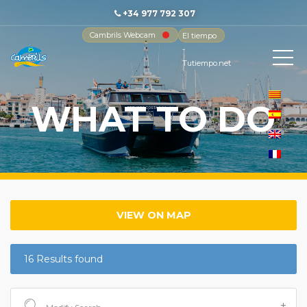
+34 977 792 307
Cambrils Webcam
El tiempo
-
Tutiempo.net
WHAT TO DO
VIEW ON MAP
16 Results found