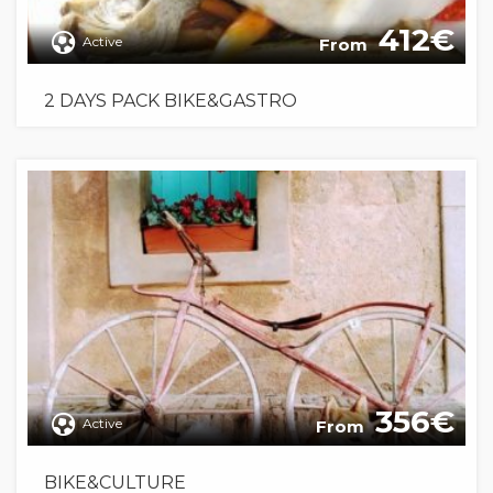
412
Active
From
2 DAYS PACK BIKE&GASTRO
356
Active
From
BIKE&CULTURE