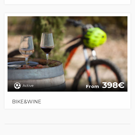
398
Active
From
BIKE&WINE