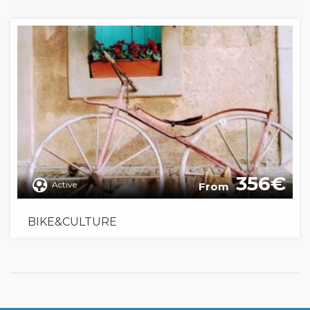
356
Active
From
BIKE&CULTURE