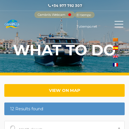
+34 977 792 307
Cambrils Webcam
El tiempo
-
Tutiempo.net
WHAT TO DO
VIEW ON MAP
12 Results found