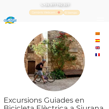
+34 977 792 307
Cambrils Webcam
El tiempo
-
Tutiempo.net
Excursions Guiades en
Bicicleta Elèctrica a Siurana