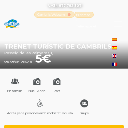
+34 977 792 307
Cambrils Webcam
El tiempo
-
Tutiempo.net
TRENET TURÍSTIC DE CAMBRILS
Passeig de les Palmeres, 1,
5
des de/per persona
En família
Nucli Antic
Port
Accés per a persones amb mobilitat reduïda
Grups