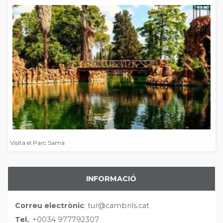
Visita el Parc Samà
INFORMACIÓ
Correu electrònic
: tur@cambrils.cat
Tel.
: +0034 977792307