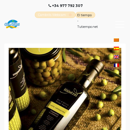
+34 977 792 307
Cambrils Webcam
El tiempo
-
Tutiempo.net