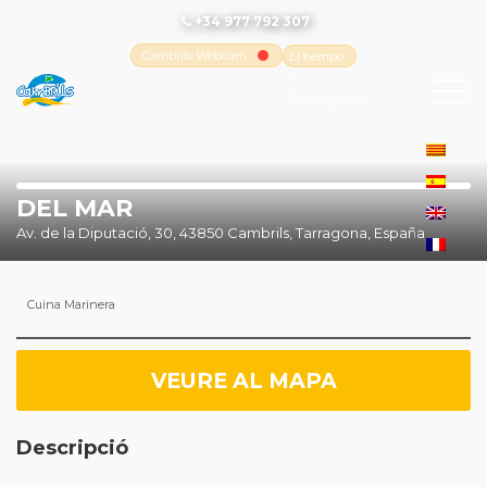
+34 977 792 307
Cambrils Webcam
El tiempo
-
Tutiempo.net
DEL MAR
Av. de la Diputació, 30, 43850 Cambrils, Tarragona, España
Cuina Marinera
VEURE AL MAPA
Descripció