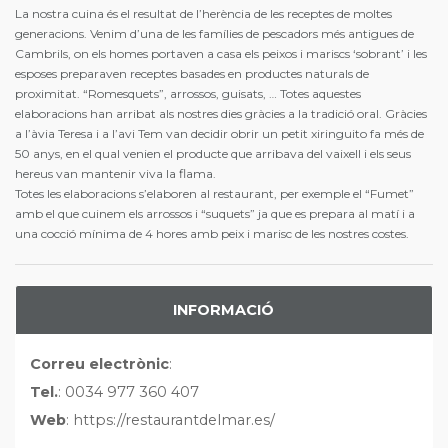
La nostra cuina és el resultat de l’herència de les receptes de moltes
generacions. Venim d’una de les famílies de pescadors més antigues de
Cambrils, on els homes portaven a casa els peixos i mariscs ‘sobrant’ i les
esposes preparaven receptes basades en productes naturals de
proximitat. “Romesquets”, arrossos, guisats, … Totes aquestes
elaboracions han arribat als nostres dies gràcies a la tradició oral. Gràcies
a l’àvia Teresa i a l’avi Tem van decidir obrir un petit xiringuito fa més de
50 anys, en el qual venien el producte que arribava del vaixell i els seus
hereus van mantenir viva la flama.
Totes les elaboracions s’elaboren al restaurant, per exemple el “Fumet”
amb el que cuinem els arrossos i “suquets” ja que es prepara al matí i a
una cocció mínima de 4 hores amb peix i marisc de les nostres costes.
INFORMACIÓ
Correu electrònic
:
Tel.
: 0034 977 360 407
Web
: https://restaurantdelmar.es/