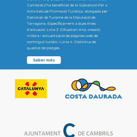
Cambrils s'ha beneficiat de la Subvenció Per a
Activitats de Promoció Turística, atorgada pel
Patronat de Turisme de la Diputació de
Tarragona. Específicament a dues línies
d'actuació: Línia 3: Difusió en línia, creació,
millora i actualització de pàgines web de
contingut turístic i Línia 4: Distintius de
qualitat de platges.
Saber més