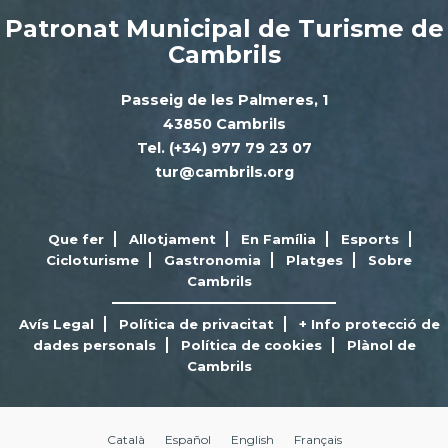
Patronat Municipal de Turisme de
Cambrils
Passeig de les Palmeres, 1
43850 Cambrils
Tel. (+34) 977 79 23 07
tur@cambrils.org
Que fer
Allotjament
En Família
Esports
Cicloturisme
Gastronomia
Platges
Sobre
Cambrils
Avís Legal
Política de privacitat
+ Info protecció de
dades personals
Política de cookies
Plànol de
Cambrils
Català
Español
English
Français