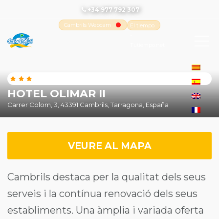
+34 977 792 307
Cambrils Webcam
El tiempo
-
Tutiempo.net
HOTEL OLIMAR II
Carrer Colom, 3, 43391 Cambrils, Tarragona, España
VEURE AL MAPA
Cambrils destaca per la qualitat dels seus
serveis i la contínua renovació dels seus
establiments. Una àmplia i variada oferta