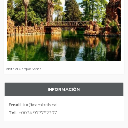
Visita el Parque Samà
INFORMACIÓN
Email
: tur@cambrils.cat
Tel.
: +0034 977792307