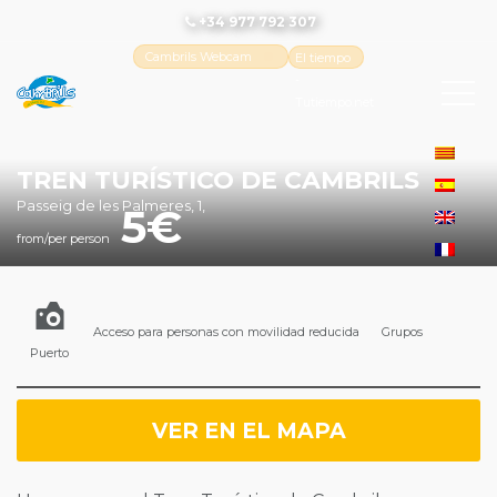
+34 977 792 307
Cambrils Webcam
El tiempo
-
Tutiempo.net
TREN TURÍSTICO DE CAMBRILS
Passeig de les Palmeres, 1,
5
from/per person
Acceso para personas con movilidad reducida
Grupos
Puerto
VER EN EL MAPA