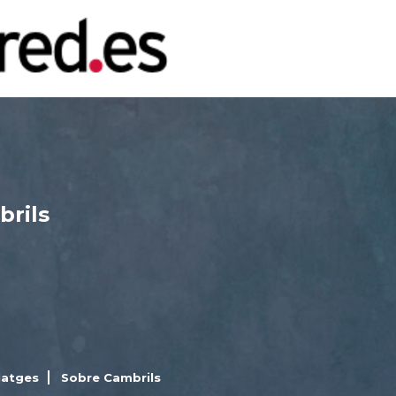
brils
latges
Sobre Cambrils