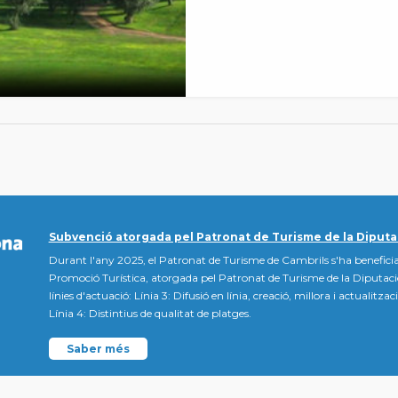
Subvenció atorgada pel Patronat de Turisme de la Diputa
Durant l'any 2025, el Patronat de Turisme de Cambrils s'ha beneficia
Promoció Turística, atorgada pel Patronat de Turisme de la Diputac
línies d'actuació: Línia 3: Difusió en línia, creació, millora i actualitz
Línia 4: Distintius de qualitat de platges.
Saber més