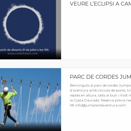
VEURE L’ECLIPSI A CA
PARC DE CORDES JU
Benvinguts al parc de cordes Jumpl
d’aventura amb circuits de ponts, ti
reptes en altura, salts al buit i molt 
la Costa Daurada. Reserva prèvia nec
98 info@jumplandaventura.com