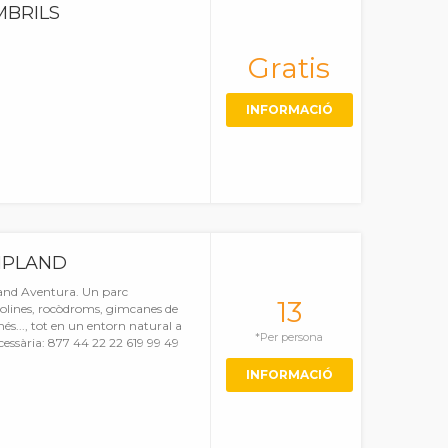
MBRILS
Gratis
INFORMACIÓ
MPLAND
and Aventura. Un parc
13
rolines, rocòdroms, gimcanes de
més..., tot en un entorn natural a
*Per persona
essària: 877 44 22 22 619 99 49
INFORMACIÓ