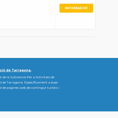
INFORMACIÓ
ció de Tarragona.
t de la Subvenció Per a Activitats de
ió de Tarragona. Específicament a dues
ació de pàgines web de contingut turístic i