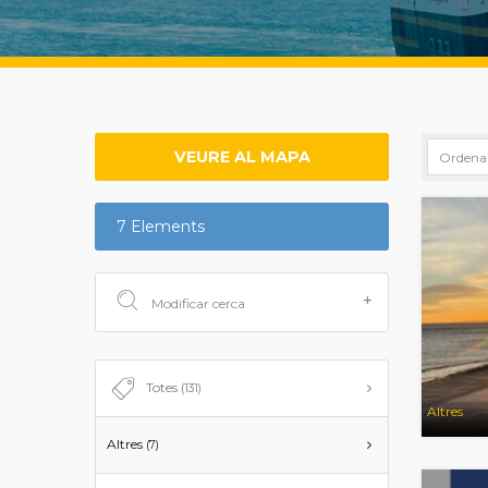
VEURE AL MAPA
7 Elements
Modificar cerca
Totes
(131)
Altres
Altres
(7)