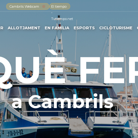
Cambrils Webcam
El tiempo
-
Tutiempo.net
ER
ALLOTJAMENT
EN FAMÍLIA
ESPORTS
CICLOTURISME
QUÈ FE
a Cambrils