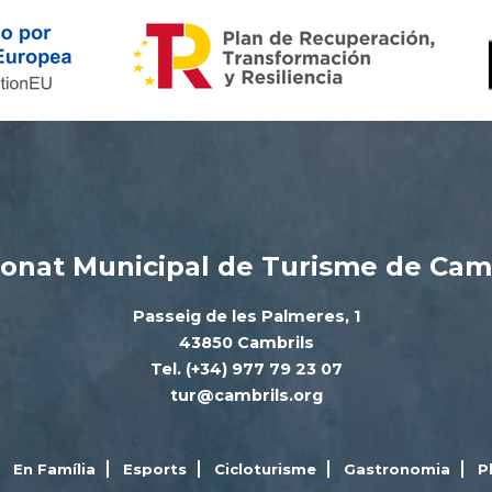
onat Municipal de Turisme de Cam
Passeig de les Palmeres, 1
43850 Cambrils
Tel. (+34) 977 79 23 07
tur@cambrils.org
En Família
Esports
Cicloturisme
Gastronomia
P