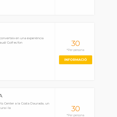
s converteix en una experiència
30
audí Golf es fon
*Per persona
INFORMACIÓ
A
ts Center a la Costa Daurada, un
30
ura i la
*Per persona