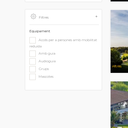
Filtres
Equipament
Accés per a persones amb mobilitat
reduïda
Amb guia
Audioguia
Altres
Grups
Mascotes