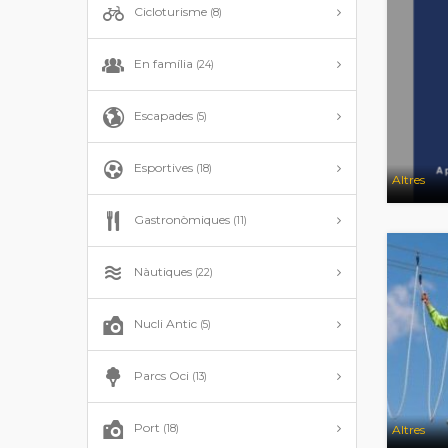
Cicloturisme
(8)
En família
(24)
Escapades
(5)
Esportives
(18)
Altres
Gastronòmiques
(11)
Nàutiques
(22)
Nucli Antic
(5)
Parcs Oci
(13)
Port
(18)
Altres