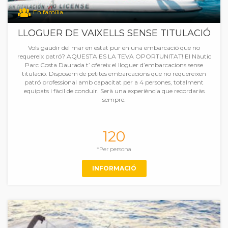
En família
LLOGUER DE VAIXELLS SENSE TITULACIÓ
Vols gaudir del mar en estat pur en una embarcació que no
requereix patró? AQUESTA ES LA TEVA OPORTUNITAT! El Nàutic
Parc Costa Daurada t’ ofereix el lloguer d’embarcacions sense
titulació. Disposem de petites embarcacions que no requereixen
patró professional amb capacitat per a 4 persones, totalment
equipats i fàcil de conduir. Serà una experiència que recordaràs
sempre.
120
*Per persona
INFORMACIÓ