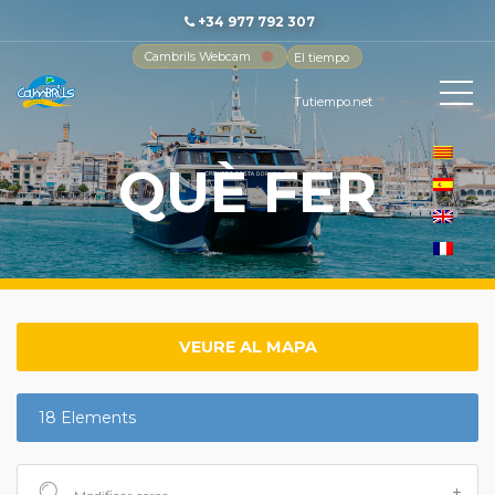
+34 977 792 307
Cambrils Webcam
El tiempo
-
Tutiempo.net
QUÈ FER
VEURE AL MAPA
18 Elements