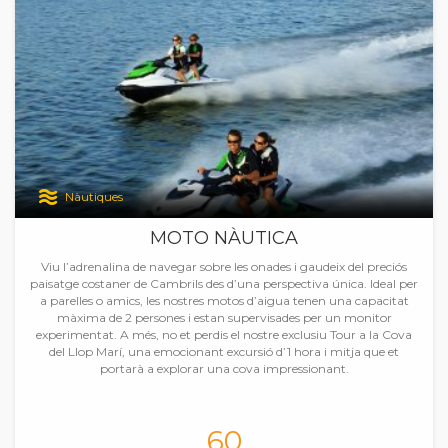
Nàutiques
MOTO NÀUTICA
Viu l’adrenalina de navegar sobre les onades i gaudeix del preciós
paisatge costaner de Cambrils des d’una perspectiva única. Ideal per
a parelles o amics, les nostres motos d’aigua tenen una capacitat
màxima de 2 persones i estan supervisades per un monitor
experimentat. A més, no et perdis el nostre exclusiu Tour a la Cova
del Llop Marí, una emocionant excursió d’1 hora i mitja que et
portarà a explorar una cova impressionant.
60