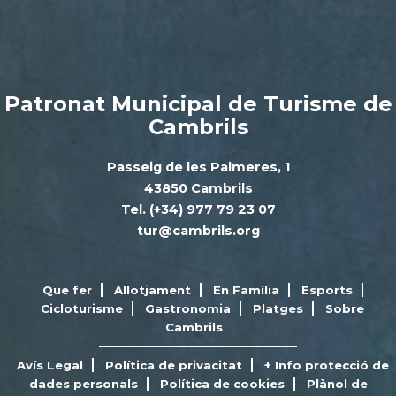
Patronat Municipal de Turisme de
Cambrils
Passeig de les Palmeres, 1
43850 Cambrils
Tel. (+34) 977 79 23 07
tur@cambrils.org
Que fer
Allotjament
En Família
Esports
Cicloturisme
Gastronomia
Platges
Sobre
Cambrils
Avís Legal
Política de privacitat
+ Info protecció de
dades personals
Política de cookies
Plànol de