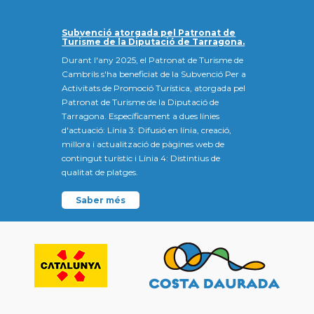
Subvenció atorgada pel Patronat de
Turisme de la Diputació de Tarragona.
Durant l'any 2025, el Patronat de Turisme de
Cambrils s'ha beneficiat de la Subvenció Per a
Activitats de Promoció Turística, atorgada pel
Patronat de Turisme de la Diputació de
Tarragona. Específicament a dues línies
d'actuació: Línia 3: Difusió en línia, creació,
millora i actualització de pàgines web de
contingut turístic i Línia 4: Distintius de
qualitat de platges.
Saber més