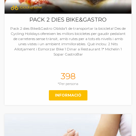
Cicloturisme
PACK 2 DIES BIKE&GASTRO
Pack 2 dies Bike&Gastro Oblida't de transportar la bicicleta! Des de
Cycling Holidays ofereixen les millors bicicletes per gaudir pedalant
de carreteres sense trànsit, amb rutes per a tots els nivells i amb
unes vistes i un ambient immillorables. Què inclou: 2 Nits
Allotjament i Esmorzar Bike 1 Dinar a Restaurant 1* Michelin 1
Sopar GastroBar
398
*Per persona
INFORMACIÓ