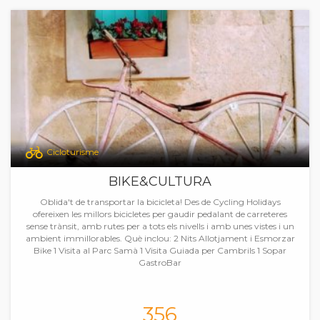
Cicloturisme
BIKE&CULTURA
Oblida't de transportar la bicicleta! Des de Cycling Holidays
ofereixen les millors bicicletes per gaudir pedalant de carreteres
sense trànsit, amb rutes per a tots els nivells i amb unes vistes i un
ambient immillorables. Què inclou: 2 Nits Allotjament i Esmorzar
Bike 1 Visita al Parc Samà 1 Visita Guiada per Cambrils 1 Sopar
GastroBar
356