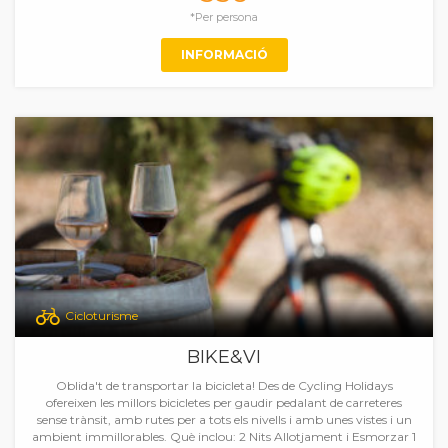
*Per persona
INFORMACIÓ
Cicloturisme
BIKE&VI
Oblida't de transportar la bicicleta! Des de Cycling Holidays
ofereixen les millors bicicletes per gaudir pedalant de carreteres
sense trànsit, amb rutes per a tots els nivells i amb unes vistes i un
ambient immillorables. Què inclou: 2 Nits Allotjament i Esmorzar 1