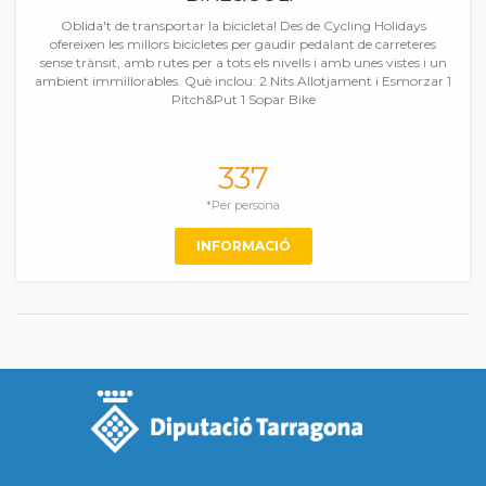
Oblida't de transportar la bicicleta! Des de Cycling Holidays
ofereixen les millors bicicletes per gaudir pedalant de carreteres
sense trànsit, amb rutes per a tots els nivells i amb unes vistes i un
ambient immillorables. Què inclou: 2 Nits Allotjament i Esmorzar 1
Pitch&Put 1 Sopar Bike
337
*Per persona
INFORMACIÓ