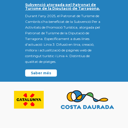
Subvenció atorgada pel Patronat de
Turisme de la Diputació de Tarragona.
Durant l'any 2025, el Patronat de Turisme de
Cambrils s'ha beneficiat de la Subvenció Per a
Activitats de Promoció Turística, atorgada pel
Patronat de Turisme de la Diputació de
Tarragona. Específicament a dues línies
d'actuació: Línia 3: Difusió en línia, creació,
millora i actualització de pàgines web de
contingut turístic i Línia 4: Distintius de
qualitat de platges.
Saber més