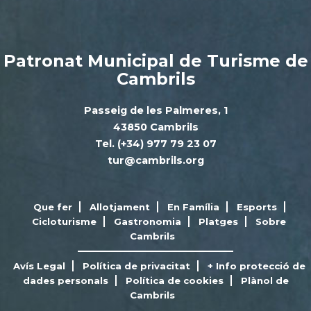
Patronat Municipal de Turisme de
Cambrils
Passeig de les Palmeres, 1
43850 Cambrils
Tel. (+34) 977 79 23 07
tur@cambrils.org
Que fer
Allotjament
En Família
Esports
Cicloturisme
Gastronomia
Platges
Sobre
Cambrils
Avís Legal
Política de privacitat
+ Info protecció de
dades personals
Política de cookies
Plànol de
Cambrils