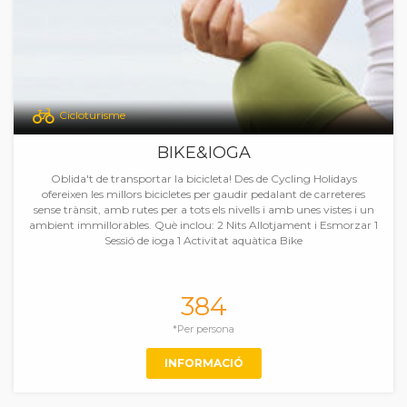
Cicloturisme
BIKE&IOGA
Oblida't de transportar la bicicleta! Des de Cycling Holidays
ofereixen les millors bicicletes per gaudir pedalant de carreteres
sense trànsit, amb rutes per a tots els nivells i amb unes vistes i un
ambient immillorables. Què inclou: 2 Nits Allotjament i Esmorzar 1
Sessió de ioga 1 Activitat aquàtica Bike
384
*Per persona
INFORMACIÓ