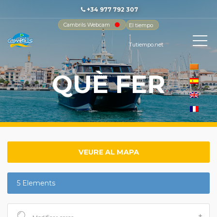
+34 977 792 307
Cambrils Webcam
El tiempo
-
Tutiempo.net
QUÈ FER
VEURE AL MAPA
5 Elements