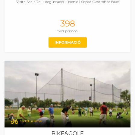
Visita ScalaDei + degustació + pícnic 1 Sopar GastroBar Bike
398
*Per persona
INFORMACIÓ
Cicloturisme
BIKE&GOLF