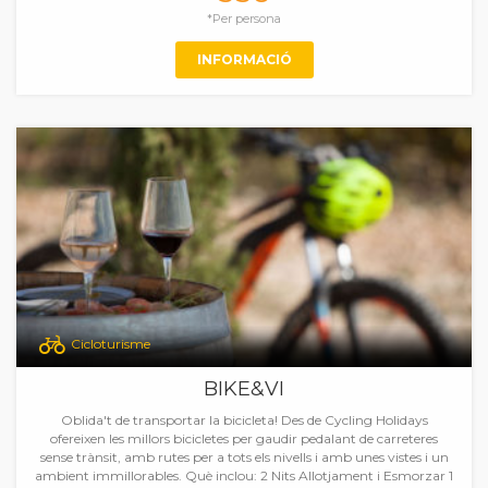
*Per persona
INFORMACIÓ
Cicloturisme
BIKE&VI
Oblida't de transportar la bicicleta! Des de Cycling Holidays
ofereixen les millors bicicletes per gaudir pedalant de carreteres
sense trànsit, amb rutes per a tots els nivells i amb unes vistes i un
ambient immillorables. Què inclou: 2 Nits Allotjament i Esmorzar 1