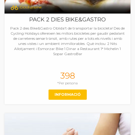
Cicloturisme
PACK 2 DIES BIKE&GASTRO
Pack 2 dies Bike&Gastro Oblida't de transportar la bicicleta! Des de
Cycling Holidays ofereixen les millors bicicletes per gaudir pedalant
de carreteres sense trànsit, amb rutes per a tots els nivells i amb
unes vistes i un ambient immillorables. Què inclou: 2 Nits
Allotjament i Esmorzar Bike 1 Dinar a Restaurant 1* Michelin 1
Sopar GastroBar
398
*Per persona
INFORMACIÓ