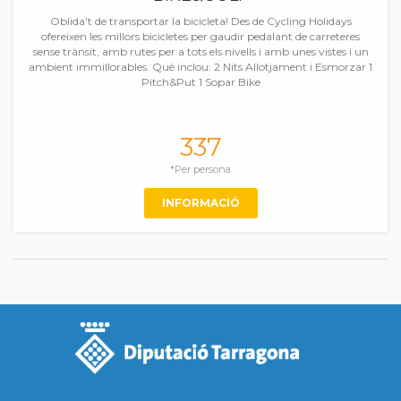
Oblida't de transportar la bicicleta! Des de Cycling Holidays
ofereixen les millors bicicletes per gaudir pedalant de carreteres
sense trànsit, amb rutes per a tots els nivells i amb unes vistes i un
ambient immillorables. Què inclou: 2 Nits Allotjament i Esmorzar 1
Pitch&Put 1 Sopar Bike
337
*Per persona
INFORMACIÓ