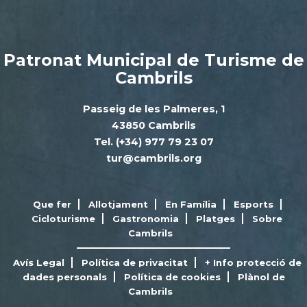
Patronat Municipal de Turisme de
Cambrils
Passeig de les Palmeres, 1
43850 Cambrils
Tel. (+34) 977 79 23 07
tur@cambrils.org
Que fer
Allotjament
En Família
Esports
Cicloturisme
Gastronomia
Platges
Sobre
Cambrils
Avís Legal
Política de privacitat
+ Info protecció de
dades personals
Política de cookies
Plànol de
Cambrils