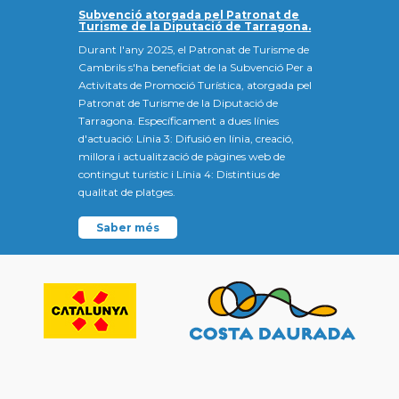
Subvenció atorgada pel Patronat de
Turisme de la Diputació de Tarragona.
Durant l'any 2025, el Patronat de Turisme de
Cambrils s'ha beneficiat de la Subvenció Per a
Activitats de Promoció Turística, atorgada pel
Patronat de Turisme de la Diputació de
Tarragona. Específicament a dues línies
d'actuació: Línia 3: Difusió en línia, creació,
millora i actualització de pàgines web de
contingut turístic i Línia 4: Distintius de
qualitat de platges.
Saber més