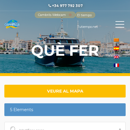
+34 977 792 307
Cambrils Webcam
El tiempo
-
Tutiempo.net
QUÈ FER
VEURE AL MAPA
5 Elements