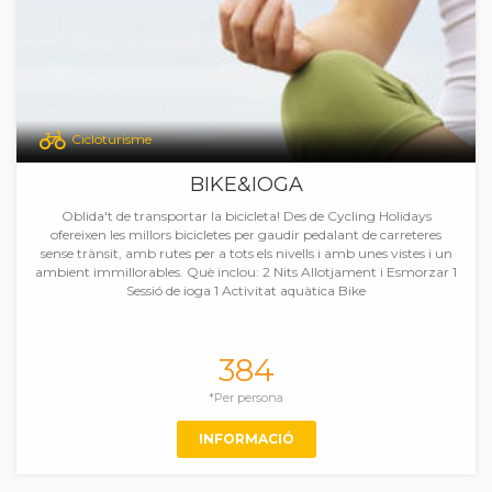
Cicloturisme
BIKE&IOGA
Oblida't de transportar la bicicleta! Des de Cycling Holidays
ofereixen les millors bicicletes per gaudir pedalant de carreteres
sense trànsit, amb rutes per a tots els nivells i amb unes vistes i un
ambient immillorables. Què inclou: 2 Nits Allotjament i Esmorzar 1
Sessió de ioga 1 Activitat aquàtica Bike
384
*Per persona
INFORMACIÓ