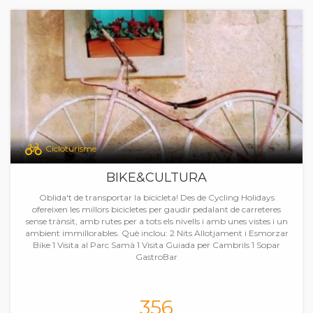
Cicloturisme
BIKE&CULTURA
Oblida't de transportar la bicicleta! Des de Cycling Holidays
ofereixen les millors bicicletes per gaudir pedalant de carreteres
sense trànsit, amb rutes per a tots els nivells i amb unes vistes i un
ambient immillorables. Què inclou: 2 Nits Allotjament i Esmorzar
Bike 1 Visita al Parc Samà 1 Visita Guiada per Cambrils 1 Sopar
GastroBar
356