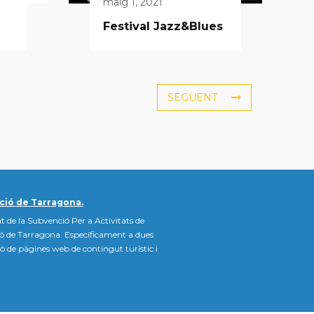
maig 1, 2021
Festival Jazz&Blues
SEGÜENT
ció de Tarragona.
t de la Subvenció Per a Activitats de
ió de Tarragona. Específicament a dues
ació de pàgines web de contingut turístic i