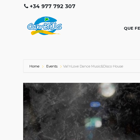
+34 977 792 307
QUE F
Home
Events
Val’nLove Dance Music&Disco House