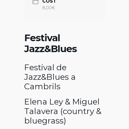
COST
8,00€
Festival
Jazz&Blues
Festival de
Jazz&Blues a
Cambrils
Elena Ley & Miguel
Talavera (country &
bluegrass)