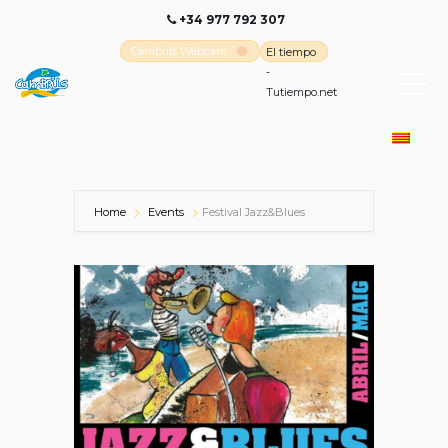
+34 977 792 307
Cambrils Webcam
El tiempo
-
Tutiempo.net
Home
Events
Festival Jazz&Blues