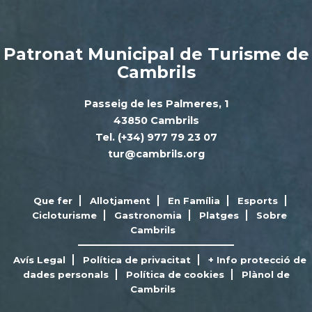
Patronat Municipal de Turisme de
Cambrils
Passeig de les Palmeres, 1
43850 Cambrils
Tel. (+34) 977 79 23 07
tur@cambrils.org
Que fer
Allotjament
En Família
Esports
Cicloturisme
Gastronomia
Platges
Sobre
Cambrils
Avís Legal
Política de privacitat
+ Info protecció de
dades personals
Política de cookies
Plànol de
Cambrils