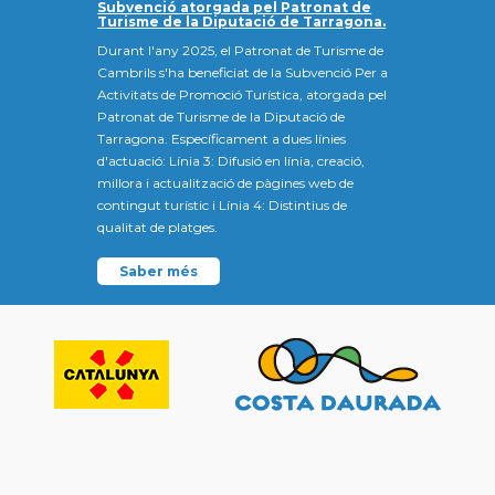
Subvenció atorgada pel Patronat de
Turisme de la Diputació de Tarragona.
Durant l'any 2025, el Patronat de Turisme de
Cambrils s'ha beneficiat de la Subvenció Per a
Activitats de Promoció Turística, atorgada pel
Patronat de Turisme de la Diputació de
Tarragona. Específicament a dues línies
d'actuació: Línia 3: Difusió en línia, creació,
millora i actualització de pàgines web de
contingut turístic i Línia 4: Distintius de
qualitat de platges.
Saber més