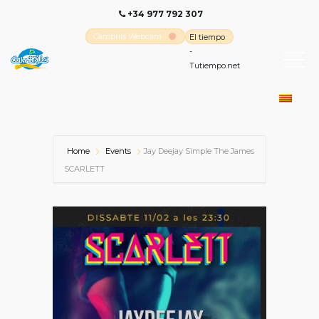
+34 977 792 307
Cambrils Webcam
El tiempo
-
Tutiempo.net
Home
Events
Jay Deejay Simple The James
SCARLETT