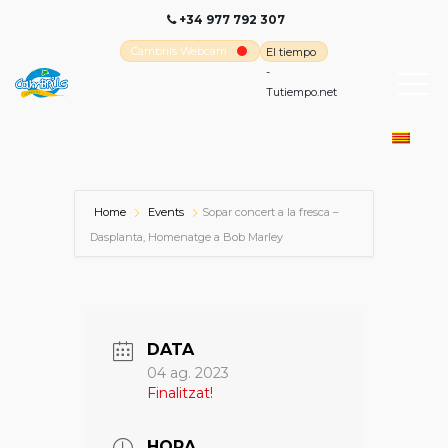
+34 977 792 307
Cambrils Webcam
El tiempo
-
Tutiempo.net
Home
Events
Sopar concert a la fresca –
Dasplanta, Homenatge a Bob Marley
DATA
04 ag. 2023
Finalitzat!
HORA