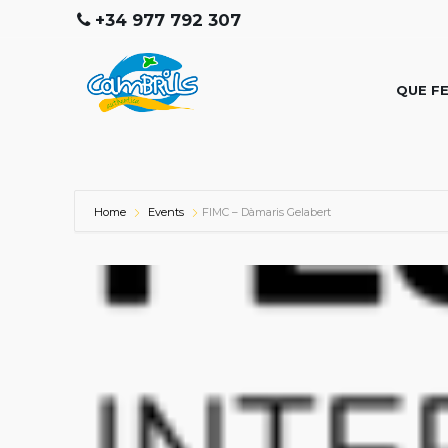
+34 977 792 307
QUE F
Home
Events
FIMC – Dàmaris Gelabert