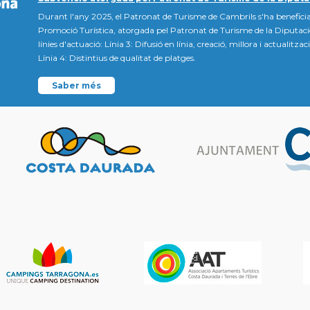
Durant l'any 2025, el Patronat de Turisme de Cambrils s'ha beneficia
Promoció Turística, atorgada pel Patronat de Turisme de la Diputac
línies d'actuació: Línia 3: Difusió en línia, creació, millora i actualitz
Línia 4: Distintius de qualitat de platges.
Saber més