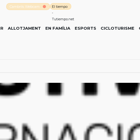
Cambrils Webcam
El tiempo
-
Tutiempo.net
ER
ALLOTJAMENT
EN FAMÍLIA
ESPORTS
CICLOTURISME