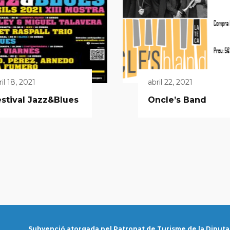
ril 18, 2021
abril 22, 2021
stival Jazz&Blues
Oncle’s Band
Subvenció atorgada pel Patronat de Turisme de la Diputa