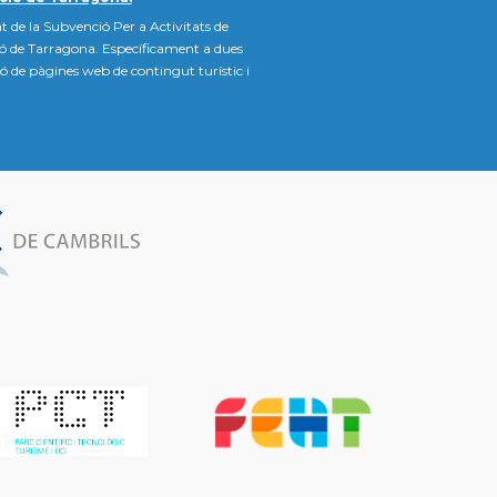
t de la Subvenció Per a Activitats de
ió de Tarragona. Específicament a dues
ació de pàgines web de contingut turístic i