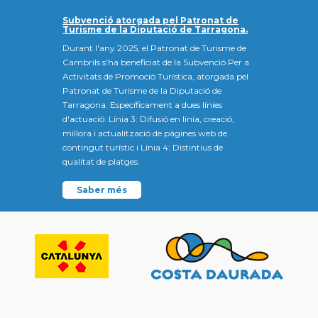
Subvenció atorgada pel Patronat de
Turisme de la Diputació de Tarragona.
Durant l'any 2025, el Patronat de Turisme de
Cambrils s'ha beneficiat de la Subvenció Per a
Activitats de Promoció Turística, atorgada pel
Patronat de Turisme de la Diputació de
Tarragona. Específicament a dues línies
d'actuació: Línia 3: Difusió en línia, creació,
millora i actualització de pàgines web de
contingut turístic i Línia 4: Distintius de
qualitat de platges.
Saber més