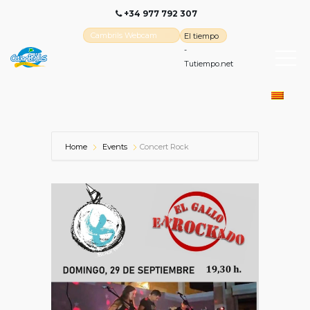
+34 977 792 307
Cambrils Webcam
El tiempo
-
Tutiempo.net
Home
Events
Concert Rock