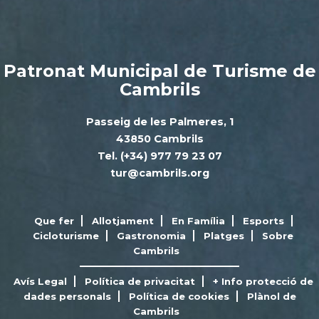
Patronat Municipal de Turisme de
Cambrils
Passeig de les Palmeres, 1
43850 Cambrils
Tel. (+34) 977 79 23 07
tur@cambrils.org
Que fer
Allotjament
En Família
Esports
Cicloturisme
Gastronomia
Platges
Sobre
Cambrils
Avís Legal
Política de privacitat
+ Info protecció de
dades personals
Política de cookies
Plànol de
Cambrils