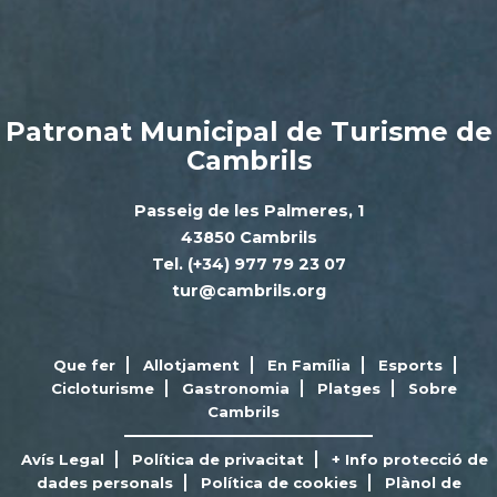
Patronat Municipal de Turisme de
Cambrils
Passeig de les Palmeres, 1
43850 Cambrils
Tel. (+34) 977 79 23 07
tur@cambrils.org
Que fer
Allotjament
En Família
Esports
Cicloturisme
Gastronomia
Platges
Sobre
Cambrils
Avís Legal
Política de privacitat
+ Info protecció de
dades personals
Política de cookies
Plànol de