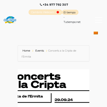
+34 977 792 307
Cambrils Webcam
El tiempo
-
Tutiempo.net
Home
Events
Concerts a la Cripta de
l’Ermita