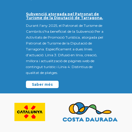
Subvenció atorgada pel Patronat de
Turisme de la Diputació de Tarragona.
Durant l'any 2025, el Patronat de Turisme de
Cambrils s'ha beneficiat de la Subvenció Per a
Activitats de Promoció Turística, atorgada pel
Patronat de Turisme de la Diputació de
Tarragona. Específicament a dues línies
d'actuació: Línia 3: Difusió en línia, creació,
millora i actualització de pàgines web de
contingut turístic i Línia 4: Distintius de
qualitat de platges.
Saber més