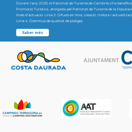
Durant l'any 2025, el Patronat de Turisme de Cambrils s'ha beneficia
Promoció Turística, atorgada pel Patronat de Turisme de la Diputac
línies d'actuació: Línia 3: Difusió en línia, creació, millora i actualitz
Línia 4: Distintius de qualitat de platges.
Saber més