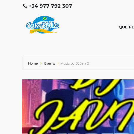
+34 977 792 307
QUE F
Home
Events
Music by DJ Jan G