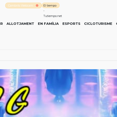
Cambrils Webcam
El tiempo
-
Tutiempo.net
ER
ALLOTJAMENT
EN FAMÍLIA
ESPORTS
CICLOTURISME