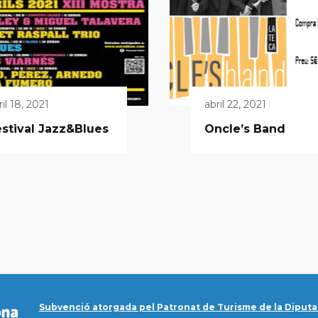
ril 18, 2021
abril 22, 2021
stival Jazz&Blues
Oncle’s Band
Subvenció atorgada pel Patronat de Turisme de la Diputa