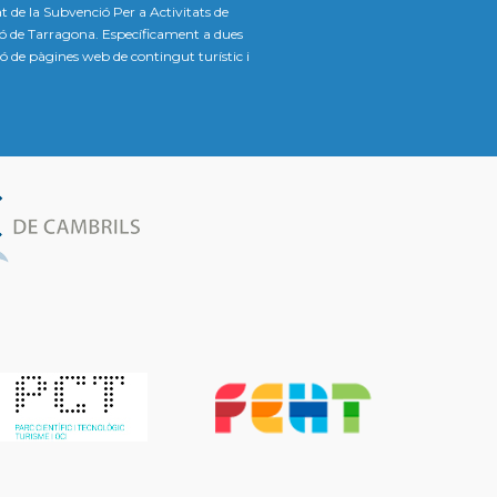
t de la Subvenció Per a Activitats de
ió de Tarragona. Específicament a dues
ació de pàgines web de contingut turístic i