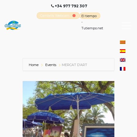
+34 977 792 307
Cambrils Webcam
El tiempo
-
Tutiempo.net
Home
Events
MERCAT D’ART