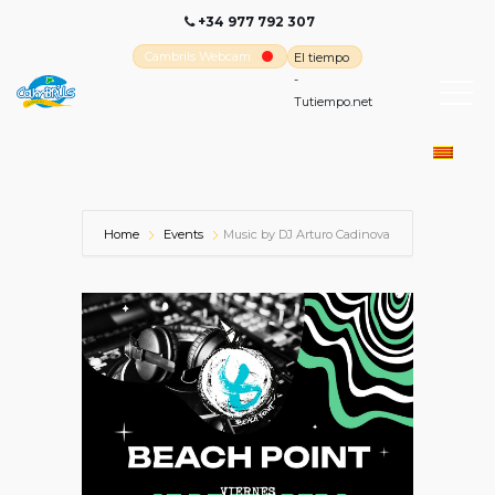
+34 977 792 307
Cambrils Webcam
El tiempo
-
Tutiempo.net
Home
Events
Music by DJ Arturo Cadinova