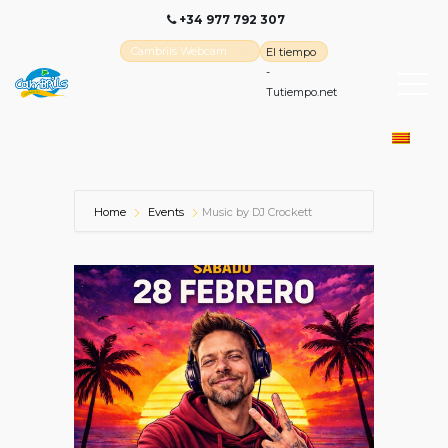
+34 977 792 307
Cambrils Webcam
El tiempo
-
Tutiempo.net
Home
Events
Music by DJ Crockett