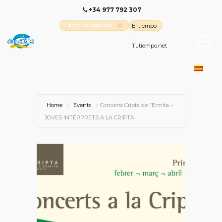
+34 977 792 307
Cambrils Webcam
El tiempo
-
Tutiempo.net
Home
Events
Concerts Cripta de l’Ermita –
JOVES INTÈRPRETS A LA CRIPTA