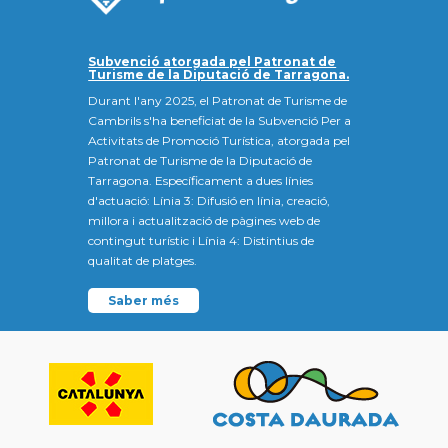
Subvenció atorgada pel Patronat de
Turisme de la Diputació de Tarragona.
Durant l'any 2025, el Patronat de Turisme de
Cambrils s'ha beneficiat de la Subvenció Per a
Activitats de Promoció Turística, atorgada pel
Patronat de Turisme de la Diputació de
Tarragona. Específicament a dues línies
d'actuació: Línia 3: Difusió en línia, creació,
millora i actualització de pàgines web de
contingut turístic i Línia 4: Distintius de
qualitat de platges.
Saber més