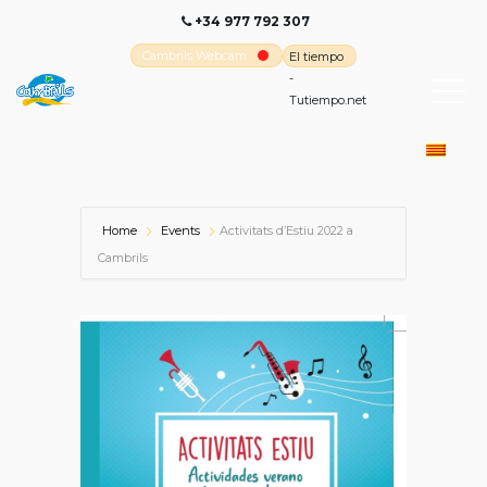
+34 977 792 307
Cambrils Webcam
El tiempo
-
Tutiempo.net
Home
Events
Activitats d’Estiu 2022 a
Cambrils