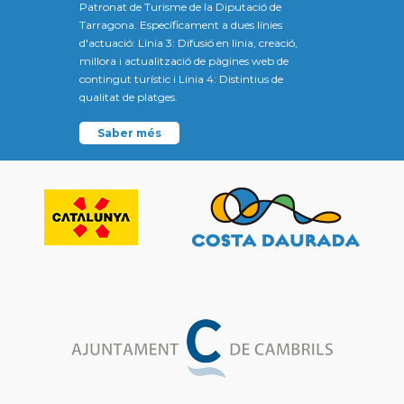
Patronat de Turisme de la Diputació de
Tarragona. Específicament a dues línies
d'actuació: Línia 3: Difusió en línia, creació,
millora i actualització de pàgines web de
contingut turístic i Línia 4: Distintius de
qualitat de platges.
Saber més