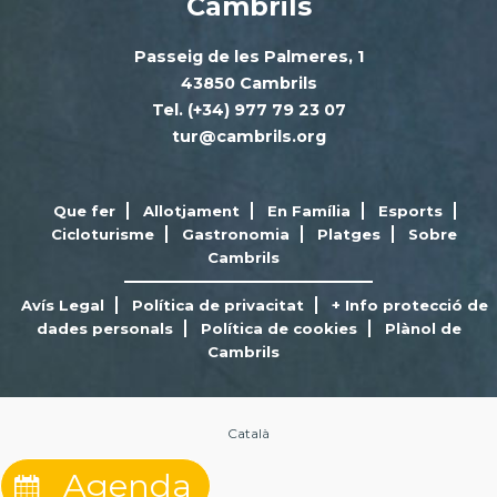
Cambrils
Passeig de les Palmeres, 1
43850 Cambrils
Tel. (+34) 977 79 23 07
tur@cambrils.org
Que fer
Allotjament
En Família
Esports
Cicloturisme
Gastronomia
Platges
Sobre
Cambrils
Avís Legal
Política de privacitat
+ Info protecció de
dades personals
Política de cookies
Plànol de
Cambrils
Català