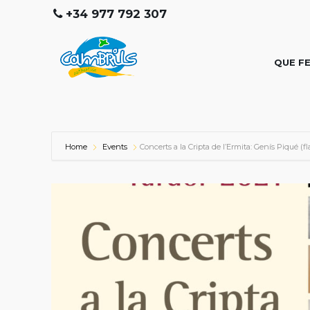
+34 977 792 307
QUE F
Home
Events
Concerts a la Cripta de l’Ermita: Genís Piqué (fl