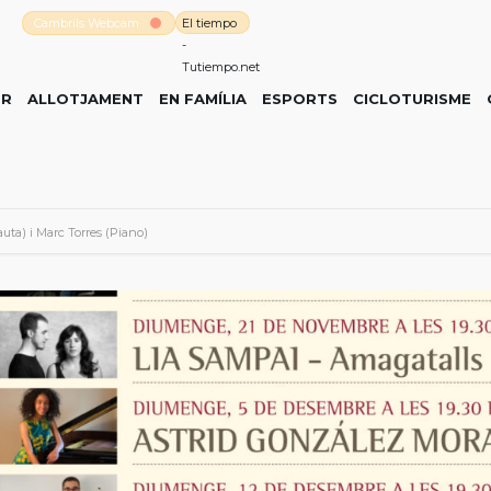
Cambrils Webcam
El tiempo
-
Tutiempo.net
ER
ALLOTJAMENT
EN FAMÍLIA
ESPORTS
CICLOTURISME
auta) i Marc Torres (Piano)