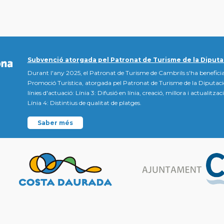
Subvenció atorgada pel Patronat de Turisme de la Diputa
Durant l'any 2025, el Patronat de Turisme de Cambrils s'ha beneficia
Promoció Turística, atorgada pel Patronat de Turisme de la Diputac
línies d'actuació: Línia 3: Difusió en línia, creació, millora i actualitz
Línia 4: Distintius de qualitat de platges.
Saber més