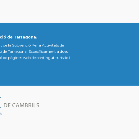
ció de Tarragona.
t de la Subvenció Per a Activitats de
ió de Tarragona. Específicament a dues
ació de pàgines web de contingut turístic i