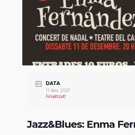
DATA
11 des. 2021
Finalitzat!
Jazz&Blues: Enma Fe