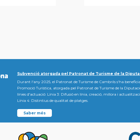
Subvenció atorgada pel Patronat de Turisme de la Diputa
Durant l'any 2025, el Patronat de Turisme de Cambrils s'ha beneficia
Promoció Turística, atorgada pel Patronat de Turisme de la Diputac
línies d'actuació: Línia 3: Difusió en línia, creació, millora i actualitz
Línia 4: Distintius de qualitat de platges.
Saber més