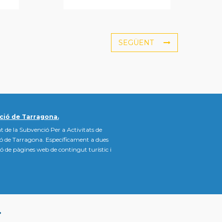
SEGÜENT
ció de Tarragona.
t de la Subvenció Per a Activitats de
ió de Tarragona. Específicament a dues
ació de pàgines web de contingut turístic i