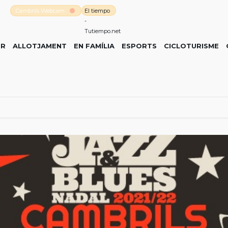
Cambrils Webcam
El tiempo
-
Tutiempo.net
ER
ALLOTJAMENT
EN FAMÍLIA
ESPORTS
CICLOTURISME