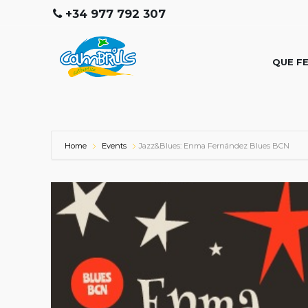
+34 977 792 307
QUE F
Home
Events
Jazz&Blues: Enma Fernández Blues BCN