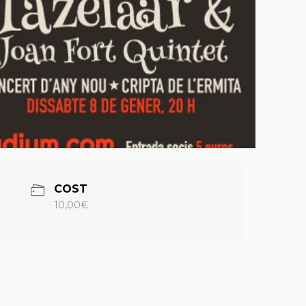
COST
10,00€