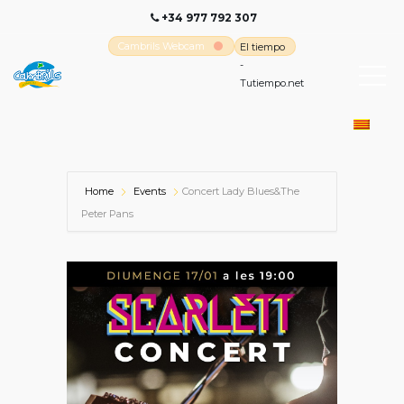
+34 977 792 307
Cambrils Webcam
El tiempo
-
Tutiempo.net
Home
Events
Concert Lady Blues&The
Peter Pans