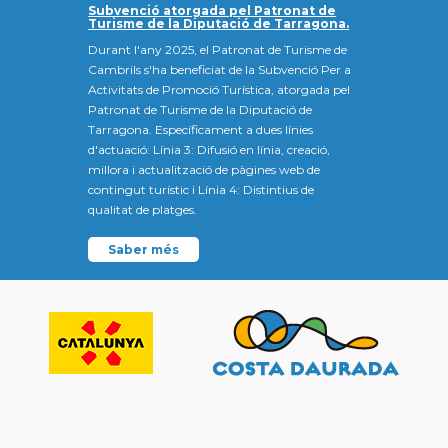
Subvenció atorgada pel Patronat de
Turisme de la Diputació de Tarragona.
Durant l'any 2025, el Patronat de Turisme de
Cambrils s'ha beneficiat de la Subvenció Per a
Activitats de Promoció Turística, atorgada pel
Patronat de Turisme de la Diputació de
Tarragona. Específicament a dues línies
d'actuació: Línia 3: Difusió en línia, creació,
millora i actualització de pàgines web de
contingut turístic i Línia 4: Distintius de
qualitat de platges.
Saber més