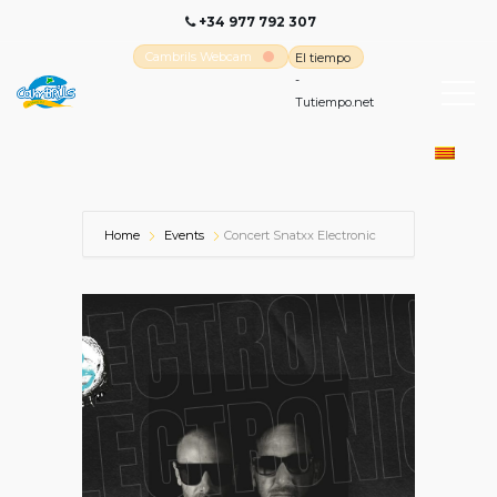
+34 977 792 307
Cambrils Webcam
El tiempo
-
Tutiempo.net
Home
Events
Concert Snatxx Electronic