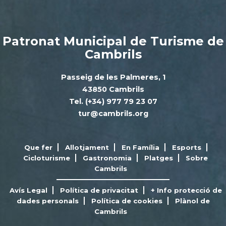
Patronat Municipal de Turisme de
Cambrils
Passeig de les Palmeres, 1
43850 Cambrils
Tel. (+34) 977 79 23 07
tur@cambrils.org
Que fer
Allotjament
En Família
Esports
Cicloturisme
Gastronomia
Platges
Sobre
Cambrils
Avís Legal
Política de privacitat
+ Info protecció de
dades personals
Política de cookies
Plànol de
Cambrils